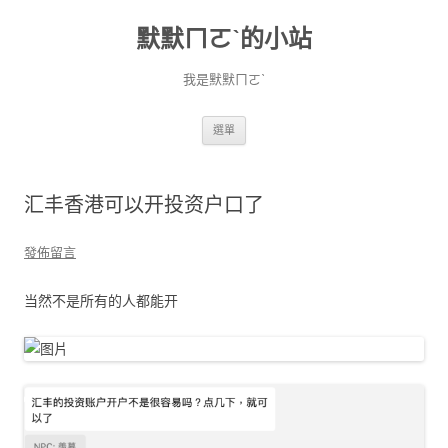
默默ㄇㄛˋ的小站
我是默默ㄇㄛˋ
跳至主要內容
選單
汇丰香港可以开投资户口了
發佈留言
当然不是所有的人都能开