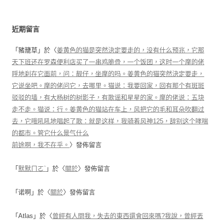
近期留言
「
豬籠草
」於〈
姜黄色的猫是突然決定要走的，没有什么预兆，它那
天下班还在罗森便利店买了一串鸡脆骨，一个饭团，这时一个摩的佬
呼地刹在它面前，问：靓仔，坐摩的吗。姜黄色的猫突然決定要走，
它说坐吧。摩的佬问它，去哪里。猫说：我要回家，回有那个有斑斑
驳驳的墙，有大杨树的树影子，有歌谣和星星的家。摩的佬说：五块
走不走。猫说：行。姜黄色的猫站在车上，风把它的毛和耳朵吹翻过
去，它哦吼吼地唱起了歌：就是这样，我骑着风神125，辞别这个哮喘
的都市。管它什么景气什么
前途啊，我不在乎。
〉發佈留言
「
默默ㄇㄛˋ
」於〈
關於
〉發佈留言
「
诺啊
」於〈
關於
〉發佈留言
「
Atlas
」於〈
曾經有人問我，失去的東西還會回來嗎?我說，曾經丟