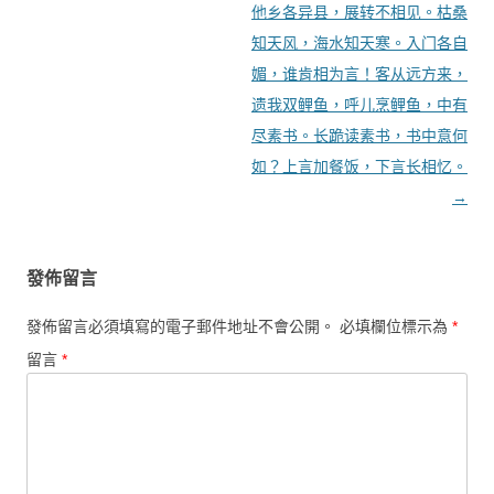
他乡各异县，展转不相见。枯桑
知天风，海水知天寒。入门各自
媚，谁肯相为言！客从远方来，
遗我双鲤鱼，呼儿烹鲤鱼，中有
尽素书。长跪读素书，书中意何
如？上言加餐饭，下言长相忆。
→
發佈留言
發佈留言必須填寫的電子郵件地址不會公開。
必填欄位標示為
*
留言
*