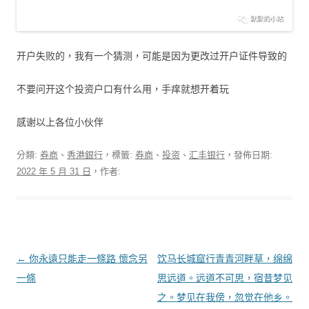
开户失败的，我有一个猜测，可能是因为更改过开户证件导致的
不要问开这个投资户口有什么用，手痒就想开着玩
感谢以上各位小伙伴
分類:
券商
、
香港銀行
，標籤:
券商
、
投资
、
汇丰银行
，發佈日期:
2022 年 5 月 31 日
，作者:
文章導覽
←
你永遠只能走一條路 懷念另
饮马长城窟行青青河畔草，绵绵
一條
思远道。远道不可思，宿昔梦见
之。梦见在我傍，忽觉在他乡。