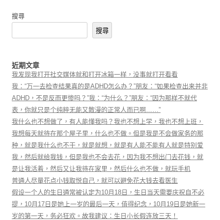
搜尋
搜尋
近期文章
我发现我打开社交媒体就和打开冰箱一样，没事就打开看看
我：“万一去检查结果真的是ADHD怎么办？”朋友：“如果检查出来并非
ADHD，不是反而更惨吗？”我：“为什么？”朋友：“因为那样不就代
表，你就只是个纯粹无能又散漫的正常人而已啊……”
我什么也不想做了，有人能懂我吗？我也不想上学，我也不想上班，
我想每天就待在那个屋子里，什么也不做。但是我是不会做家务的那
种，就是我什么也不干，就是就想，就是有人能不能有人就是特别爱
我，然后就给我钱，但是我也不会去花，因为我不想出门去花钱，就
是让我活着，然后又让我待在家里，然后什么也不做，就玩手机
普通人尽量花点小钱取悦自己，就可以避免花大钱去看医生
假设一个人的生日通常被认定为10月18日，生日当天需要庆祝自不必
提，10月17日是她上一岁的最后一天，值得纪念，10月19日是她新一
岁的第一天，务必狂欢。故我建议：生日小长假连放三天！