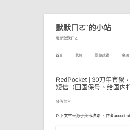
默默ㄇㄛˋ的小站
我是默默ㄇㄛˋ
首頁
狀態
隨便說說
金融
碎碎念
不算技巧
香
RedPocket | 30刀年
獨白
券
短信（回国保号、给国内
說說
內
發佈留言
境
以下文章来源于美卡攻略 ，作者usccstrate
支