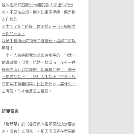
我的治疗师跟我说:你要跟别人提出你的需
求，不要怕麻烦。别人如果不拒绝，那是别
人自找的
人生到了某个阶段，你不想让任何人知道关
于你的一切。
我给手机指纹解锁录了脚指纹，被绑了可以
用脚！
一个老人曾经跟我说过很有水平的一句话，
他说跳槽、创业、结婚、换城市，没有一件
是靠周密计划完成的，都是机会来了，脑子
一热咬牙就上了，然后人生就拐了个弯。只
有那些不重要的事，比如吃什么、买什么、
去哪玩，你才会反复去推敲。
近期留言
「
豬籠草
」於〈
姜黄色的猫是突然決定要走
的，没有什么预兆，它那天下班还在罗森便