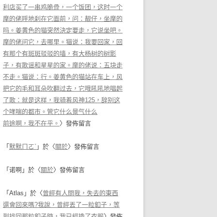
利店买了一串鸡脆骨，一个饭团，这时一个
摩的佬呼地刹在它面前，问：靓仔，坐摩的
吗。姜黄色的猫突然決定要走，它说坐吧。
摩的佬问它，去哪里。猫说：我要回家，回
有那个有斑斑驳驳的墙，有大杨树的树影
子，有歌谣和星星的家。摩的佬说：五块走
不走。猫说：行。姜黄色的猫站在车上，风
把它的毛和耳朵吹翻过去，它哦吼吼地唱起
了歌：就是这样，我骑着风神125，辞别这
个哮喘的都市。管它什么景气什么
前途啊，我不在乎。
〉發佈留言
「
默默ㄇㄛˋ
」於〈
關於
〉發佈留言
「
诺啊
」於〈
關於
〉發佈留言
「
Atlas
」於〈
曾經有人問我，失去的東西
還會回來嗎?我說，曾經丟了一粒釦子，等
到找回那粒釦子時，我已經換了衣服
〉發佈