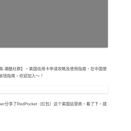
略-潮酷社群】。美国信用卡申请攻略及使用指南，在中国使
省钱指南，欢迎加入～！
uer分享了RedPocket（红包）这个美国运营商，看了下，感