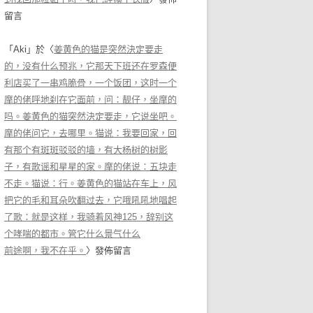
留言
「
Aki
」於〈
姜黄色的猫是突然決定要走
的，没有什么预兆，它那天下班还在罗森便
利店买了一串鸡脆骨，一个饭团，这时一个
摩的佬呼地刹在它面前，问：靓仔，坐摩的
吗。姜黄色的猫突然決定要走，它说坐吧。
摩的佬问它，去哪里。猫说：我要回家，回
有那个有斑斑驳驳的墙，有大杨树的树影
子，有歌谣和星星的家。摩的佬说：五块走
不走。猫说：行。姜黄色的猫站在车上，风
把它的毛和耳朵吹翻过去，它哦吼吼地唱起
了歌：就是这样，我骑着风神125，辞别这
个哮喘的都市。管它什么景气什么
前途啊，我不在乎。
〉發佈留言