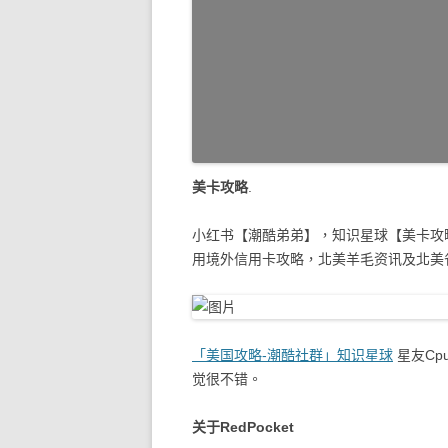
美卡攻略
.
小红书【潮酷弟弟】，知识星球【美卡攻
用境外信用卡攻略，北美羊毛资讯及北美
「美国攻略-潮酷社群」知识星球
星友Cp
觉很不错。
关于RedPocket