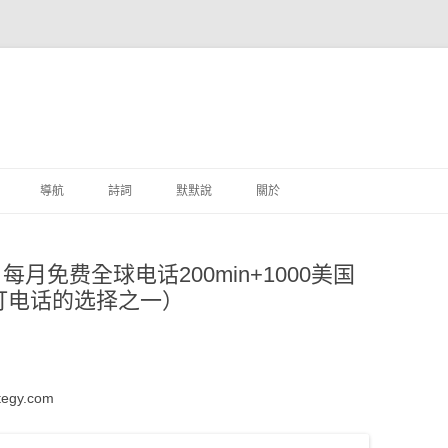
跳至主要內容
導航
詩詞
默默說
關於
港銀行
套餐，每月免费全球电话200min+1000美国
商
打电话的选择之一）
地銀行
外銀行
gy.com
付工具