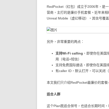
RedPocket（红包）成立于2006年，是一家Mob
营商，主打的是廉价手机套餐。近年来相继收
Unreal Mobile（虚幻移动）。其信
另外，非常重要的两点：
支持Wi-Fi calling
，即使你在美国境外
用（电话+短信）
支持免费国际通话，即使你在美国境外，
有caller ID，默认打开，可以关闭（
本文我们只介绍RedPocket最廉价的套餐——
适合人群
这个Plan既适合保号，也适合长期时间