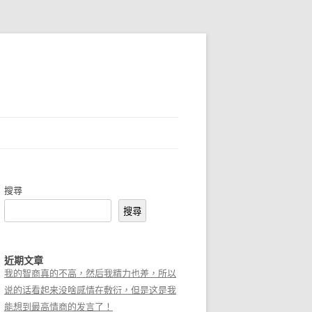
搜尋
搜尋
近期文章
我的智商真的不高，然后我精力也差，所以
说的话看起来没啥感情在敷衍，但是这是我
能想到最高情商的发言了！