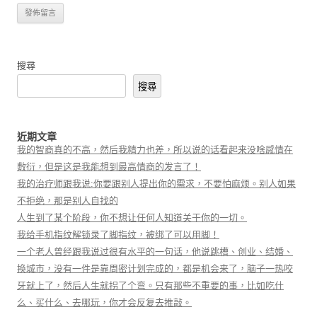
搜尋
搜尋
近期文章
我的智商真的不高，然后我精力也差，所以说的话看起来没啥感情在
敷衍，但是这是我能想到最高情商的发言了！
我的治疗师跟我说:你要跟别人提出你的需求，不要怕麻烦。别人如果
不拒绝，那是别人自找的
人生到了某个阶段，你不想让任何人知道关于你的一切。
我给手机指纹解锁录了脚指纹，被绑了可以用脚！
一个老人曾经跟我说过很有水平的一句话，他说跳槽、创业、结婚、
换城市，没有一件是靠周密计划完成的，都是机会来了，脑子一热咬
牙就上了，然后人生就拐了个弯。只有那些不重要的事，比如吃什
么、买什么、去哪玩，你才会反复去推敲。