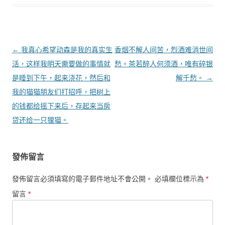
文章導覽
←
我真心希望动森是我的真实生
香烟不解人间苦，烈酒难消世间
活，这样我明天需要做的事情就
愁。茶若醉人何须酒，唯有碎银
是睡到下午，起来浇花，然后和
解千愁。
→
我的猫猫朋友们打招呼，把树上
的钱都给摇下来后，存起来当房
贷还给一只狸猫。
發佈留言
發佈留言必須填寫的電子郵件地址不會公開。
必填欄位標示為
*
留言
*