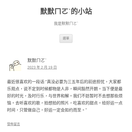
默默ㄇㄛˋ的小站
我是默默ㄇㄛˋ
跳至主要內容
選單
默默ㄇㄛˋ
2023 年 2 月 19 日
最近很喜欢的一段话:“真没必要为三五年后的前途担忧，大家都
乐观点，说不定到时候都物是人非，瞬间豁然开朗。当下便是最
好的时光，及时行乐，与世界和解。我们不妨暂时不去想那些烦
恼。去听喜欢的歌，拍想拍的照片，吃喜欢的甜点。给好运一点
时间，只管做自己，好运一定会如约而至。”
發佈留言