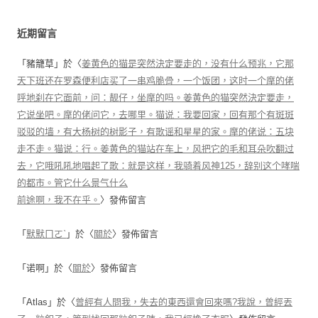
近期留言
「
豬籠草
」於〈
姜黄色的猫是突然決定要走的，没有什么预兆，它那
天下班还在罗森便利店买了一串鸡脆骨，一个饭团，这时一个摩的佬
呼地刹在它面前，问：靓仔，坐摩的吗。姜黄色的猫突然決定要走，
它说坐吧。摩的佬问它，去哪里。猫说：我要回家，回有那个有斑斑
驳驳的墙，有大杨树的树影子，有歌谣和星星的家。摩的佬说：五块
走不走。猫说：行。姜黄色的猫站在车上，风把它的毛和耳朵吹翻过
去，它哦吼吼地唱起了歌：就是这样，我骑着风神125，辞别这个哮喘
的都市。管它什么景气什么
前途啊，我不在乎。
〉發佈留言
「
默默ㄇㄛˋ
」於〈
關於
〉發佈留言
「
诺啊
」於〈
關於
〉發佈留言
「
Atlas
」於〈
曾經有人問我，失去的東西還會回來嗎?我說，曾經丟