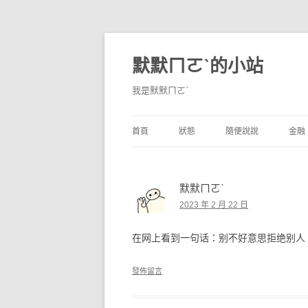
默默ㄇㄛˋ的小站
我是默默ㄇㄛˋ
首頁
狀態
隨便說說
金融
碎碎念
不算技巧
香
默默ㄇㄛˋ
獨白
券
2023 年 2 月 22 日
說說
內
在网上看到一句话：别不好意思拒绝别人
境
發佈留言
支