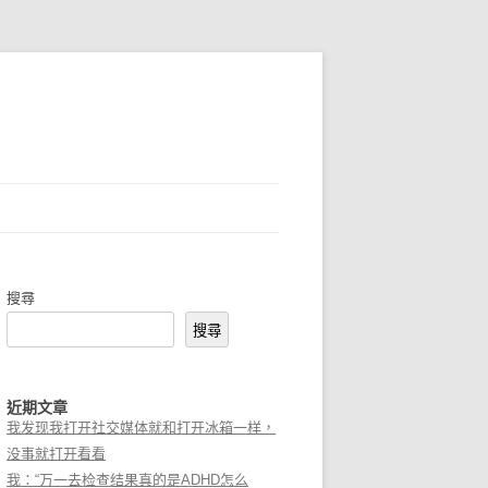
搜尋
搜尋
近期文章
我发现我打开社交媒体就和打开冰箱一样，
没事就打开看看
我：“万一去检查结果真的是ADHD怎么