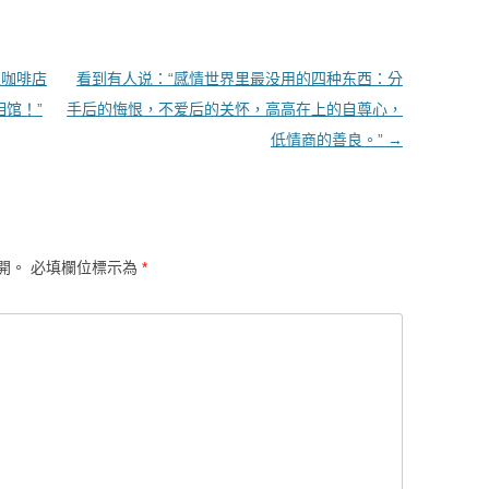
家咖啡店
看到有人说：“感情世界里最没用的四种东西：分
相馆！”
手后的悔恨，不爱后的关怀，高高在上的自尊心，
低情商的善良。”
→
開。
必填欄位標示為
*