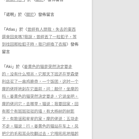
「
诺啊
」於〈
關於
〉發佈留言
「
Atlas
」於〈
曾經有人問我，失去的東西
還會回來嗎?我說，曾經丟了一粒釦子，等
到找回那粒釦子時，我已經換了衣服
〉發佈
留言
「
Aki
」於〈
姜黄色的猫是突然決定要走
的，没有什么预兆，它那天下班还在罗森便
利店买了一串鸡脆骨，一个饭团，这时一个
摩的佬呼地刹在它面前，问：靓仔，坐摩的
吗。姜黄色的猫突然決定要走，它说坐吧。
摩的佬问它，去哪里。猫说：我要回家，回
有那个有斑斑驳驳的墙，有大杨树的树影
子，有歌谣和星星的家。摩的佬说：五块走
不走。猫说：行。姜黄色的猫站在车上，风
把它的毛和耳朵吹翻过去，它哦吼吼地唱起