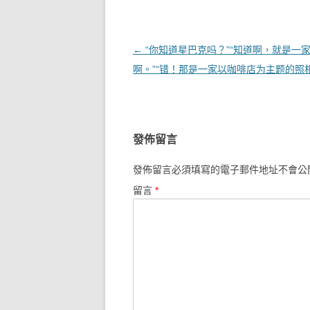
文章導覽
←
“你知道星巴克吗？”“知道啊，就是一
啊。”“错！那是一家以咖啡店为主题的照
發佈留言
發佈留言必須填寫的電子郵件地址不會公
留言
*