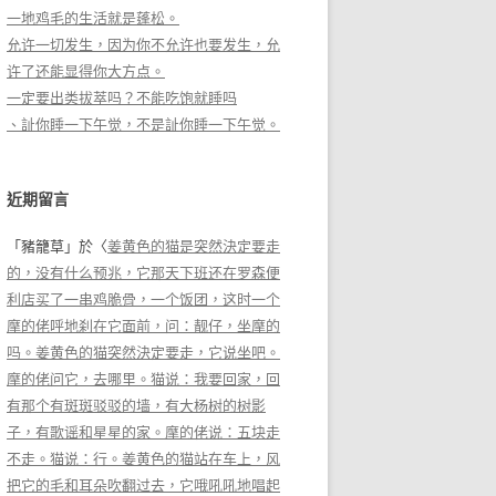
一地鸡毛的生活就是蓬松。
允许一切发生，因为你不允许也要发生，允
许了还能显得你大方点。
一定要出类拔萃吗？不能吃饱就睡吗
、訨你睡一下午觉，不是訨你睡一下午觉。
近期留言
「
豬籠草
」於〈
姜黄色的猫是突然決定要走
的，没有什么预兆，它那天下班还在罗森便
利店买了一串鸡脆骨，一个饭团，这时一个
摩的佬呼地刹在它面前，问：靓仔，坐摩的
吗。姜黄色的猫突然決定要走，它说坐吧。
摩的佬问它，去哪里。猫说：我要回家，回
有那个有斑斑驳驳的墙，有大杨树的树影
子，有歌谣和星星的家。摩的佬说：五块走
不走。猫说：行。姜黄色的猫站在车上，风
把它的毛和耳朵吹翻过去，它哦吼吼地唱起