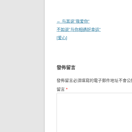
文章導覽
←
与其说”我爱你“
不如说”与你相遇好幸运“
[爱心]
發佈留言
發佈留言必須填寫的電子郵件地址不會公
留言
*