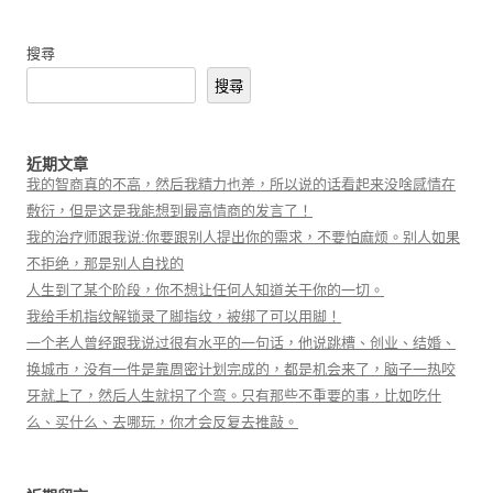
搜尋
搜尋
近期文章
我的智商真的不高，然后我精力也差，所以说的话看起来没啥感情在
敷衍，但是这是我能想到最高情商的发言了！
我的治疗师跟我说:你要跟别人提出你的需求，不要怕麻烦。别人如果
不拒绝，那是别人自找的
人生到了某个阶段，你不想让任何人知道关于你的一切。
我给手机指纹解锁录了脚指纹，被绑了可以用脚！
一个老人曾经跟我说过很有水平的一句话，他说跳槽、创业、结婚、
换城市，没有一件是靠周密计划完成的，都是机会来了，脑子一热咬
牙就上了，然后人生就拐了个弯。只有那些不重要的事，比如吃什
么、买什么、去哪玩，你才会反复去推敲。