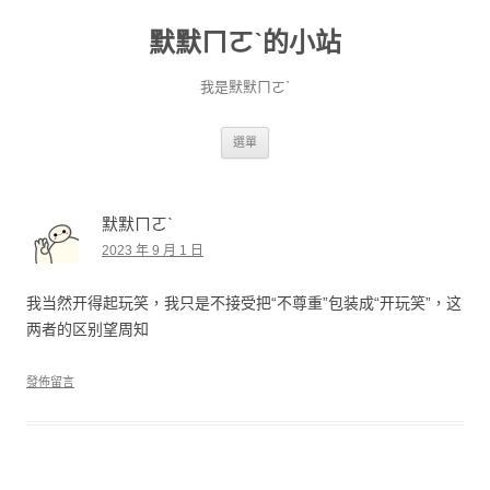
默默ㄇㄛˋ的小站
我是默默ㄇㄛˋ
跳至主要內容
選單
默默ㄇㄛˋ
2023 年 9 月 1 日
我当然开得起玩笑，我只是不接受把“不尊重”包装成“开玩笑”，这
两者的区别望周知
發佈留言