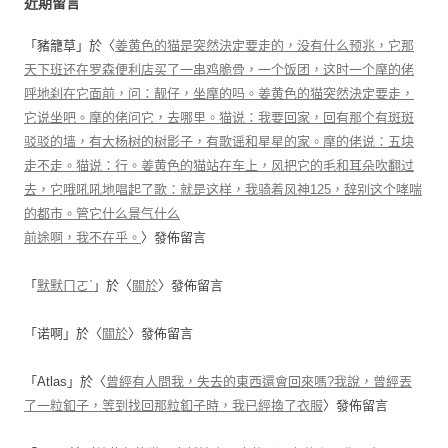
近期留言
「
豬籠草
」於〈
姜黄色的猫是突然決定要走的，没有什么预兆，它那
天下班还在罗森便利店买了一串鸡脆骨，一个饭团，这时一个摩的佬
呼地刹在它面前，问：靓仔，坐摩的吗。姜黄色的猫突然決定要走，
它说坐吧。摩的佬问它，去哪里。猫说：我要回家，回有那个有斑斑
驳驳的墙，有大杨树的树影子，有歌谣和星星的家。摩的佬说：五块
走不走。猫说：行。姜黄色的猫站在车上，风把它的毛和耳朵吹翻过
去，它哦吼吼地唱起了歌：就是这样，我骑着风神125，辞别这个哮喘
的都市。管它什么景气什么
前途啊，我不在乎。
〉發佈留言
「
默默ㄇㄛˋ
」於〈
關於
〉發佈留言
「
诺啊
」於〈
關於
〉發佈留言
「
Atlas
」於〈
曾經有人問我，失去的東西還會回來嗎?我說，曾經丟
了一粒釦子，等到找回那粒釦子時，我已經換了衣服
〉發佈留言