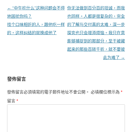
文章導覽
←
“中午吃什么”这种问题会不停
你无法做到百分百的坦诚，而我
地困扰你吗？
也同样。人都是很复杂的，完全
找个口味相近的人，跟他吃一样
的了解与交付真的太难，深一步
的。这样纠结的就换成他了
探究也只会增添烦恼。我只在意
能够捕捉到的那部分，至于被藏
起来的那些百转千折，就不要彼
此为难了
→
發佈留言
發佈留言必須填寫的電子郵件地址不會公開。
必填欄位標示為
*
留言
*