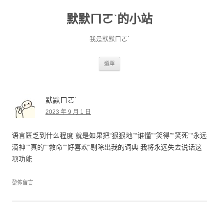
默默ㄇㄛˋ的小站
我是默默ㄇㄛˋ
跳至主要內容
選單
默默ㄇㄛˋ
2023 年 9 月 1 日
语言匮乏到什么程度 就是如果把“狠狠地”“谁懂”“笑得”“笑死”“永远
滴神”“真的”“救命”“好喜欢”剔除出我的词典 我将永远失去说话这
项功能
發佈留言