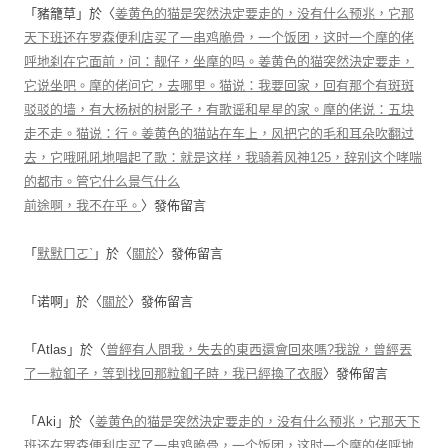
「
豬籠草
」於〈
姜黄色的猫是突然決定要走的，没有什么预兆，它那
天下班还在罗森便利店买了一串鸡脆骨，一个饭团，这时一个摩的佬
呼地刹在它面前，问：靓仔，坐摩的吗。姜黄色的猫突然決定要走，
它说坐吧。摩的佬问它，去哪里。猫说：我要回家，回有那个有斑斑
驳驳的墙，有大杨树的树影子，有歌谣和星星的家。摩的佬说：五块
走不走。猫说：行。姜黄色的猫站在车上，风把它的毛和耳朵吹翻过
去，它哦吼吼地唱起了歌：就是这样，我骑着风神125，辞别这个哮喘
的都市。管它什么景气什么
前途啊，我不在乎。
〉發佈留言
「
默默ㄇㄛˋ
」於〈
關於
〉發佈留言
「
诺啊
」於〈
關於
〉發佈留言
「
Atlas
」於〈
曾經有人問我，失去的東西還會回來嗎?我說，曾經丟
了一粒釦子，等到找回那粒釦子時，我已經換了衣服
〉發佈留言
「
Aki
」於〈
姜黄色的猫是突然決定要走的，没有什么预兆，它那天下
班还在罗森便利店买了一串鸡脆骨，一个饭团，这时一个摩的佬呼地