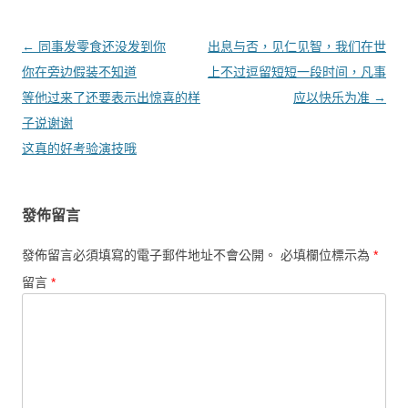
文章導覽
←
同事发零食还没发到你
出息与否，见仁见智，我们在世
你在旁边假装不知道
上不过逗留短短一段时间，凡事
等他过来了还要表示出惊喜的样
应以快乐为准
→
子说谢谢
这真的好考验演技哦
發佈留言
發佈留言必須填寫的電子郵件地址不會公開。
必填欄位標示為
*
留言
*