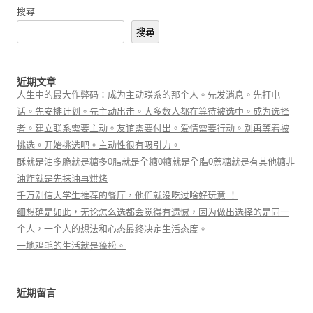
搜尋
搜尋
近期文章
人生中的最大作弊码：成为主动联系的那个人。先发消息。先打电
话。先安排计划。先主动出击。大多数人都在等待被选中。成为选择
者。建立联系需要主动。友谊需要付出。爱情需要行动。别再等着被
挑选。开始挑选吧。主动性很有吸引力。
酥就是油多脆就是糖多0脂就是全糖0糖就是全脂0蔗糖就是有其他糖非
油炸就是先抹油再烘烤
千万别信大学生推荐的餐厅，他们就没吃过啥好玩意 ！
细想确是如此，无论怎么选都会觉得有遗憾，因为做出选择的是同一
个人，一个人的想法和心态最终决定生活态度。
一地鸡毛的生活就是蓬松。
近期留言