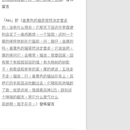
留言
「
Aki
」於〈
姜黄色的猫是突然決定要走
的，没有什么预兆，它那天下班还在罗森便
利店买了一串鸡脆骨，一个饭团，这时一个
摩的佬呼地刹在它面前，问：靓仔，坐摩的
吗。姜黄色的猫突然決定要走，它说坐吧。
摩的佬问它，去哪里。猫说：我要回家，回
有那个有斑斑驳驳的墙，有大杨树的树影
子，有歌谣和星星的家。摩的佬说：五块走
不走。猫说：行。姜黄色的猫站在车上，风
把它的毛和耳朵吹翻过去，它哦吼吼地唱起
了歌：就是这样，我骑着风神125，辞别这
个哮喘的都市。管它什么景气什么
前途啊，我不在乎。
〉發佈留言