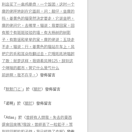
利店买了一串鸡脆骨，一个饭团，这时一个
摩的佬呼地刹在它面前，问：靓仔，坐摩的
吗。姜黄色的猫突然決定要走，它说坐吧。
摩的佬问它，去哪里。猫说：我要回家，回
有那个有斑斑驳驳的墙，有大杨树的树影
子，有歌谣和星星的家。摩的佬说：五块走
不走。猫说：行。姜黄色的猫站在车上，风
把它的毛和耳朵吹翻过去，它哦吼吼地唱起
了歌：就是这样，我骑着风神125，辞别这
个哮喘的都市。管它什么景气什么
前途啊，我不在乎。
〉發佈留言
「
默默ㄇㄛˋ
」於〈
關於
〉發佈留言
「
诺啊
」於〈
關於
〉發佈留言
「
Atlas
」於〈
曾經有人問我，失去的東西
還會回來嗎?我說，曾經丟了一粒釦子，等
到找回那粒釦子時，我已經換了衣服
〉發佈