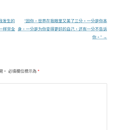
我发生的
“因你，世界在我眼里又美了三分。一分是你本
一样完全
身，一分是为你变得更好的自己，还有一分不告诉
你。”
→
開。
必填欄位標示為
*