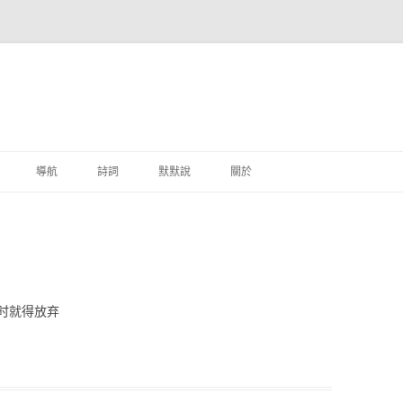
跳至主要內容
導航
詩詞
默默說
關於
港銀行
商
地銀行
时就得放弃
外銀行
付工具