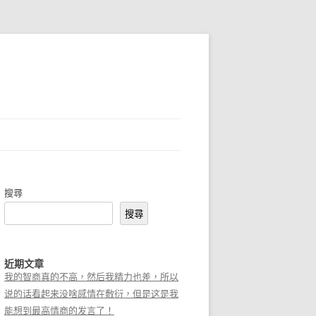
搜尋
搜尋
近期文章
我的智商真的不高，然后我精力也差，所以
说的话看起来没啥感情在敷衍，但是这是我
能想到最高情商的发言了！