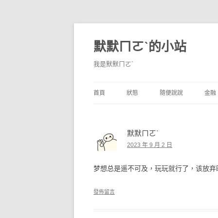
默默ㄇㄛˋ的小站
我是默默ㄇㄛˋ
首頁
狀態
隨便說說
金融
碎碎念
不算技巧
香
默默ㄇㄛˋ
獨白
券
2023 年 9 月 2 日
說說
內
梦想总是遥不可及，玩玩就行了，该放弃
境
發佈留言
支