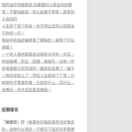
我的治疗师跟我说:你要跟别人提出你的需
求，不要怕麻烦。别人如果不拒绝，那是别
人自找的
人生到了某个阶段，你不想让任何人知道关
于你的一切。
我给手机指纹解锁录了脚指纹，被绑了可以
用脚！
一个老人曾经跟我说过很有水平的一句话，
他说跳槽、创业、结婚、换城市，没有一件
是靠周密计划完成的，都是机会来了，脑子
一热咬牙就上了，然后人生就拐了个弯。只
有那些不重要的事，比如吃什么、买什么、
去哪玩，你才会反复去推敲。
近期留言
「
豬籠草
」於〈
姜黄色的猫是突然決定要走
的，没有什么预兆，它那天下班还在罗森便