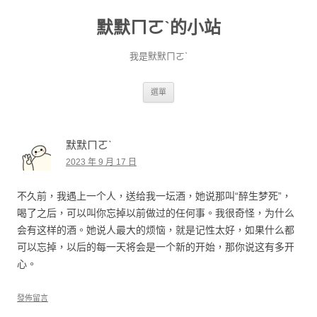
默默ㄇㄛˋ的小站
我是默默ㄇㄛˋ
跳至主要內容
選單
默默ㄇㄛˋ
2023 年 9 月 17 日
不久前，我遇上一个人，送给我一坛酒，她说那叫“醉生梦死”，
喝了之后，可以叫你忘掉以前做过的任何事。我很奇怪，为什么
会有这样的酒。她说人最大的烦恼，就是记性太好，如果什么都
可以忘掉，以后的每一天将会是一个新的开始，那你说这有多开
心。
發佈留言