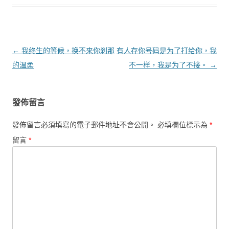
文章導覽
←
我终生的等候，换不来你刹那
有人存你号码是为了打给你，我
的温柔
不一样，我是为了不接。
→
發佈留言
發佈留言必須填寫的電子郵件地址不會公開。
必填欄位標示為
*
留言
*