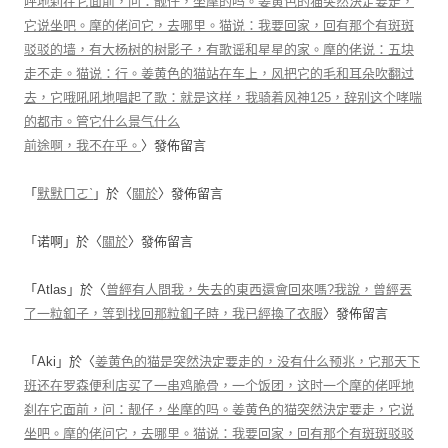
呼地刹在它面前，问：靓仔，坐摩的吗。姜黄色的猫突然決定要走，
它说坐吧。摩的佬问它，去哪里。猫说：我要回家，回有那个有斑斑
驳驳的墙，有大杨树的树影子，有歌谣和星星的家。摩的佬说：五块
走不走。猫说：行。姜黄色的猫站在车上，风把它的毛和耳朵吹翻过
去，它哦吼吼地唱起了歌：就是这样，我骑着风神125，辞别这个哮喘
的都市。管它什么景气什么
前途啊，我不在乎。
〉發佈留言
「
默默ㄇㄛˋ
」於〈
關於
〉發佈留言
「
诺啊
」於〈
關於
〉發佈留言
「
Atlas
」於〈
曾經有人問我，失去的東西還會回來嗎?我說，曾經丟
了一粒釦子，等到找回那粒釦子時，我已經換了衣服
〉發佈留言
「
Aki
」於〈
姜黄色的猫是突然決定要走的，没有什么预兆，它那天下
班还在罗森便利店买了一串鸡脆骨，一个饭团，这时一个摩的佬呼地
刹在它面前，问：靓仔，坐摩的吗。姜黄色的猫突然決定要走，它说
坐吧。摩的佬问它，去哪里。猫说：我要回家，回有那个有斑斑驳驳