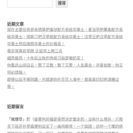
搜尋
近期文章
现在主要任务是肯德基把蛋挞配方卖给华莱士，麦当劳把薯条配方卖
给华莱士，塔斯汀把汉堡胚配方卖给华莱士，汉堡王把汉堡配方卖给
华莱士然后按照华莱士的价格卖！
我非常喜欢早睡 比如早上两三点
细思极恐，十年后立秋的传统习俗是喝奶茶！
你看这山间白云，聚了又散，散了又聚，人生离合，亦复如斯，你又
何必烦恼。
即使以后不再同路，也感谢你在茫茫人海中，曾真真切切地温暖过
我。
近期留言
「
豬籠草
」於〈
姜黄色的猫是突然決定要走的，没有什么预兆，它那
天下班还在罗森便利店买了一串鸡脆骨，一个饭团，这时一个摩的佬