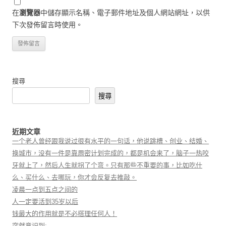
在
瀏覽器
中儲存顯示名稱、電子郵件地址及個人網站網址，以供
下次發佈留言時使用。
搜尋
搜尋
近期文章
一个老人曾经跟我说过很有水平的一句话，他说跳槽、创业、结婚、
换城市，没有一件是靠周密计划完成的，都是机会来了，脑子一热咬
牙就上了，然后人生就拐了个弯。只有那些不重要的事，比如吃什
么、买什么、去哪玩，你才会反复去推敲。
凌晨一点到五点之间的
人一定要活到35岁以后
钱最大的作用就是不必搭理任何人！
突然意识到: