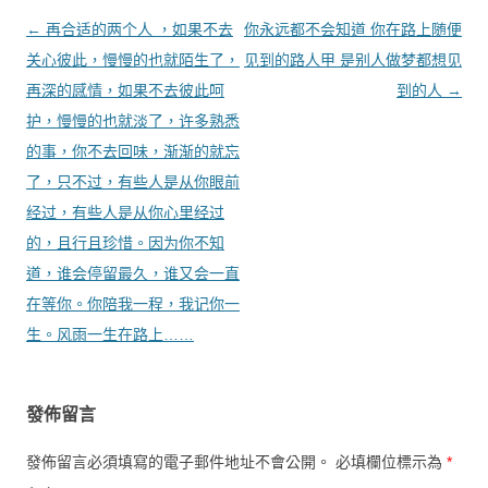
文章導覽
←
再合适的两个人 ，如果不去
你永远都不会知道 你在路上随便
关心彼此，慢慢的也就陌生了，
见到的路人甲 是别人做梦都想见
再深的感情，如果不去彼此呵
到的人
→
护，慢慢的也就淡了，许多熟悉
的事，你不去回味，渐渐的就忘
了，只不过，有些人是从你眼前
经过，有些人是从你心里经过
的，且行且珍惜。因为你不知
道，谁会停留最久，谁又会一直
在等你。你陪我一程，我记你一
生。风雨一生在路上……
發佈留言
發佈留言必須填寫的電子郵件地址不會公開。
必填欄位標示為
*