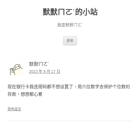
默默ㄇㄛˋ的小站
我是默默ㄇㄛˋ
跳至主要內容
選單
默默ㄇㄛˋ
2023 年 9 月 17 日
现在银行卡我连密码都不想设置了，用六位数字去保护个位数的
存款，想想都心累
發佈留言