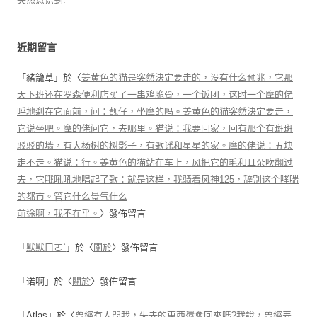
近期留言
「
豬籠草
」於〈
姜黄色的猫是突然決定要走的，没有什么预兆，它那
天下班还在罗森便利店买了一串鸡脆骨，一个饭团，这时一个摩的佬
呼地刹在它面前，问：靓仔，坐摩的吗。姜黄色的猫突然決定要走，
它说坐吧。摩的佬问它，去哪里。猫说：我要回家，回有那个有斑斑
驳驳的墙，有大杨树的树影子，有歌谣和星星的家。摩的佬说：五块
走不走。猫说：行。姜黄色的猫站在车上，风把它的毛和耳朵吹翻过
去，它哦吼吼地唱起了歌：就是这样，我骑着风神125，辞别这个哮喘
的都市。管它什么景气什么
前途啊，我不在乎。
〉發佈留言
「
默默ㄇㄛˋ
」於〈
關於
〉發佈留言
「
诺啊
」於〈
關於
〉發佈留言
「
Atlas
」於〈
曾經有人問我，失去的東西還會回來嗎?我說，曾經丟