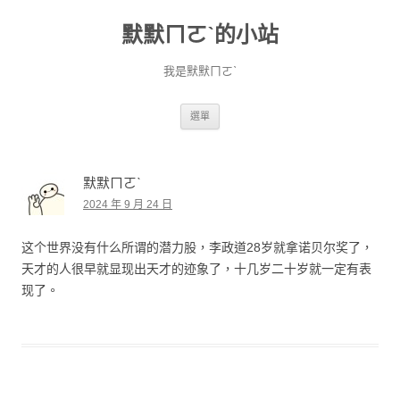
默默ㄇㄛˋ的小站
我是默默ㄇㄛˋ
跳至主要內容
選單
默默ㄇㄛˋ
2024 年 9 月 24 日
这个世界没有什么所谓的潜力股，李政道28岁就拿诺贝尔奖了，
天才的人很早就显现出天才的迹象了，十几岁二十岁就一定有表
现了。