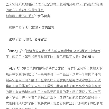
去，它哦吼吼地唱起了歌：就是这样，我骑着风神125，辞别这个哮喘
的都市。管它什么景气什么
前途啊，我不在乎。
〉發佈留言
「
默默ㄇㄛˋ
」於〈
關於
〉發佈留言
「
诺啊
」於〈
關於
〉發佈留言
「
Atlas
」於〈
曾經有人問我，失去的東西還會回來嗎?我說，曾經丟
了一粒釦子，等到找回那粒釦子時，我已經換了衣服
〉發佈留言
「
Aki
」於〈
姜黄色的猫是突然決定要走的，没有什么预兆，它那天下
班还在罗森便利店买了一串鸡脆骨，一个饭团，这时一个摩的佬呼地
刹在它面前，问：靓仔，坐摩的吗。姜黄色的猫突然決定要走，它说
坐吧。摩的佬问它，去哪里。猫说：我要回家，回有那个有斑斑驳驳
的墙，有大杨树的树影子，有歌谣和星星的家。摩的佬说：五块走不
走。猫说：行。姜黄色的猫站在车上，风把它的毛和耳朵吹翻过去，
它哦吼吼地唱起了歌：就是这样，我骑着风神125，辞别这个哮喘的都