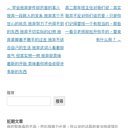
文章導覽
←
学会放弃是件挺厉害的事儿
高二那年班主任对我们说：其实
放弃一段耗人的关系 放弃某个不
我并不反对你们谈恋爱，只是你
甘心的执念 放弃努力了也得不到
们记得要找一个有担当的，那些
的东西 放弃不切实际的幻想 放
一看见老师就松开你手的，要来
弃紧握着不撒手的过去 放弃不适
有什么用？
→
合自己的生活 放弃这词儿看着挺
丧气 但其实想一想 放弃就意味
着新的开始 意味着你将会收获许
多新的东西
搜尋
搜尋
近期文章
我的智商真的不高，然后我精力也差，所以说的话看起来没啥感情在