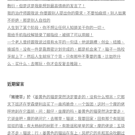
敷衍，但是这是我能想到最高情商的发言了！
我的治疗师跟我说:你要跟别人提出你的需求，不要怕麻烦。别人如果
不拒绝，那是别人自找的
人生到了某个阶段，你不想让任何人知道关于你的一切。
我给手机指纹解锁录了脚指纹，被绑了可以用脚！
一个老人曾经跟我说过很有水平的一句话，他说跳槽、创业、结婚、
换城市，没有一件是靠周密计划完成的，都是机会来了，脑子一热咬
牙就上了，然后人生就拐了个弯。只有那些不重要的事，比如吃什
么、买什么、去哪玩，你才会反复去推敲。
近期留言
「
豬籠草
」於〈
姜黄色的猫是突然決定要走的，没有什么预兆，它那
天下班还在罗森便利店买了一串鸡脆骨，一个饭团，这时一个摩的佬
呼地刹在它面前，问：靓仔，坐摩的吗。姜黄色的猫突然決定要走，
它说坐吧。摩的佬问它，去哪里。猫说：我要回家，回有那个有斑斑
驳驳的墙，有大杨树的树影子，有歌谣和星星的家。摩的佬说：五块
走不走。猫说：行。姜黄色的猫站在车上，风把它的毛和耳朵吹翻过