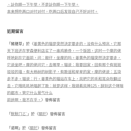
、訨你睡一下午觉，不是訨你睡一下午觉。
本来想吃两口对付对付，吃两口后发现自己不好对付。
近期留言
「
豬籠草
」於〈
姜黄色的猫是突然決定要走的，没有什么预兆，它那
天下班还在罗森便利店买了一串鸡脆骨，一个饭团，这时一个摩的佬
呼地刹在它面前，问：靓仔，坐摩的吗。姜黄色的猫突然決定要走，
它说坐吧。摩的佬问它，去哪里。猫说：我要回家，回有那个有斑斑
驳驳的墙，有大杨树的树影子，有歌谣和星星的家。摩的佬说：五块
走不走。猫说：行。姜黄色的猫站在车上，风把它的毛和耳朵吹翻过
去，它哦吼吼地唱起了歌：就是这样，我骑着风神125，辞别这个哮喘
的都市。管它什么景气什么
前途啊，我不在乎。
〉發佈留言
「
默默ㄇㄛˋ
」於〈
關於
〉發佈留言
「
诺啊
」於〈
關於
〉發佈留言