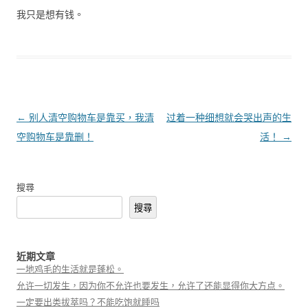
我只是想有钱。
文章導覽
←
别人清空购物车是靠买，我清
过着一种细想就会哭出声的生
空购物车是靠删！
活！
→
搜尋
搜尋
近期文章
一地鸡毛的生活就是蓬松。
允许一切发生，因为你不允许也要发生，允许了还能显得你大方点。
一定要出类拔萃吗？不能吃饱就睡吗