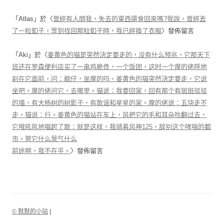
「
Atlas
」於〈
曾經有人問我，失去的東西還會回來嗎?我說，曾經丟
了一粒釦子，等到找回那粒釦子時，我已經換了衣服
〉發佈留言
「
Aki
」於〈
姜黄色的猫是突然決定要走的，没有什么预兆，它那天下
班还在罗森便利店买了一串鸡脆骨，一个饭团，这时一个摩的佬呼地
刹在它面前，问：靓仔，坐摩的吗。姜黄色的猫突然決定要走，它说
坐吧。摩的佬问它，去哪里。猫说：我要回家，回有那个有斑斑驳驳
的墙，有大杨树的树影子，有歌谣和星星的家。摩的佬说：五块走不
走。猫说：行。姜黄色的猫站在车上，风把它的毛和耳朵吹翻过去，
它哦吼吼地唱起了歌：就是这样，我骑着风神125，辞别这个哮喘的都
市。管它什么景气什么
前途啊，我不在乎。
〉發佈留言
© 默默的小站
|