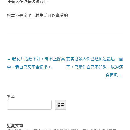
还有人在你旁边讲八卦
根本不是家里那种生活可以享受的
文章導覽
←
我女儿成绩不好，考不上好高
其实很多人你已经见过最后一面
中，我自己又不会读书。
了，只是你自己不知道，以为还
会再见
→
搜尋
搜尋
近期文章