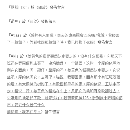
「
默默ㄇㄛˋ
」於〈
關於
〉發佈留言
「
诺啊
」於〈
關於
〉發佈留言
「
Atlas
」於〈
曾經有人問我，失去的東西還會回來嗎?我說，曾經丟
了一粒釦子，等到找回那粒釦子時，我已經換了衣服
〉發佈留言
「
Aki
」於〈
姜黄色的猫是突然決定要走的，没有什么预兆，它那天下
班还在罗森便利店买了一串鸡脆骨，一个饭团，这时一个摩的佬呼地
刹在它面前，问：靓仔，坐摩的吗。姜黄色的猫突然決定要走，它说
坐吧。摩的佬问它，去哪里。猫说：我要回家，回有那个有斑斑驳驳
的墙，有大杨树的树影子，有歌谣和星星的家。摩的佬说：五块走不
走。猫说：行。姜黄色的猫站在车上，风把它的毛和耳朵吹翻过去，
它哦吼吼地唱起了歌：就是这样，我骑着风神125，辞别这个哮喘的都
市。管它什么景气什么
前途啊，我不在乎。
〉發佈留言