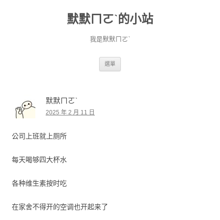
默默ㄇㄛˋ的小站
我是默默ㄇㄛˋ
跳至主要內容
選單
默默ㄇㄛˋ
2025 年 2 月 11 日
公司上班就上厕所
每天喝够四大杯水
各种维生素按时吃
在家舍不得开的空调也开起来了