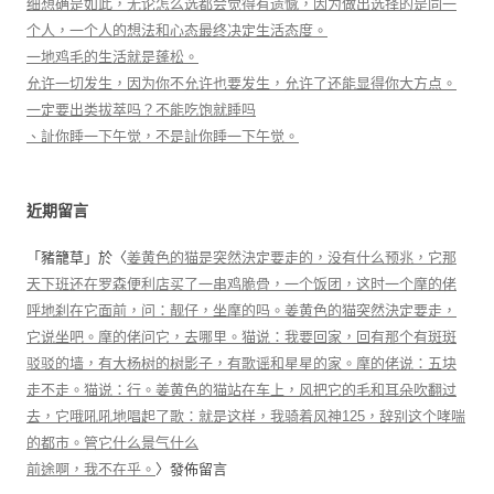
细想确是如此，无论怎么选都会觉得有遗憾，因为做出选择的是同一
个人，一个人的想法和心态最终决定生活态度。
一地鸡毛的生活就是蓬松。
允许一切发生，因为你不允许也要发生，允许了还能显得你大方点。
一定要出类拔萃吗？不能吃饱就睡吗
、訨你睡一下午觉，不是訨你睡一下午觉。
近期留言
「
豬籠草
」於〈
姜黄色的猫是突然決定要走的，没有什么预兆，它那
天下班还在罗森便利店买了一串鸡脆骨，一个饭团，这时一个摩的佬
呼地刹在它面前，问：靓仔，坐摩的吗。姜黄色的猫突然決定要走，
它说坐吧。摩的佬问它，去哪里。猫说：我要回家，回有那个有斑斑
驳驳的墙，有大杨树的树影子，有歌谣和星星的家。摩的佬说：五块
走不走。猫说：行。姜黄色的猫站在车上，风把它的毛和耳朵吹翻过
去，它哦吼吼地唱起了歌：就是这样，我骑着风神125，辞别这个哮喘
的都市。管它什么景气什么
前途啊，我不在乎。
〉發佈留言