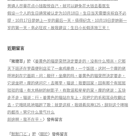
普通人尽量花点小钱取悦自己，就可以避免花大钱去看医生
假设一个人的生日通常被认定为10月18日，生日当天需要庆祝自不必
提，10月17日是她上一岁的最后一天，值得纪念，10月19日是她新一
岁的第一天，务必狂欢。故我建议：生日小长假连放三天！
近期留言
「
豬籠草
」於〈
姜黄色的猫是突然決定要走的，没有什么预兆，它那
天下班还在罗森便利店买了一串鸡脆骨，一个饭团，这时一个摩的佬
呼地刹在它面前，问：靓仔，坐摩的吗。姜黄色的猫突然決定要走，
它说坐吧。摩的佬问它，去哪里。猫说：我要回家，回有那个有斑斑
驳驳的墙，有大杨树的树影子，有歌谣和星星的家。摩的佬说：五块
走不走。猫说：行。姜黄色的猫站在车上，风把它的毛和耳朵吹翻过
去，它哦吼吼地唱起了歌：就是这样，我骑着风神125，辞别这个哮喘
的都市。管它什么景气什么
前途啊，我不在乎。
〉發佈留言
「
默默ㄇㄛˋ
」於〈
關於
〉發佈留言