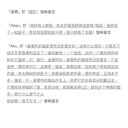
「
诺啊
」於〈
關於
〉發佈留言
「
Atlas
」於〈
曾經有人問我，失去的東西還會回來嗎?我說，曾經丟
了一粒釦子，等到找回那粒釦子時，我已經換了衣服
〉發佈留言
「
Aki
」於〈
姜黄色的猫是突然決定要走的，没有什么预兆，它那天下
班还在罗森便利店买了一串鸡脆骨，一个饭团，这时一个摩的佬呼地
刹在它面前，问：靓仔，坐摩的吗。姜黄色的猫突然決定要走，它说
坐吧。摩的佬问它，去哪里。猫说：我要回家，回有那个有斑斑驳驳
的墙，有大杨树的树影子，有歌谣和星星的家。摩的佬说：五块走不
走。猫说：行。姜黄色的猫站在车上，风把它的毛和耳朵吹翻过去，
它哦吼吼地唱起了歌：就是这样，我骑着风神125，辞别这个哮喘的都
市。管它什么景气什么
前途啊，我不在乎。
〉發佈留言