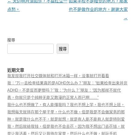
文章導覽
←
天边明月清如许，不载红尘一
如果学校不是睡觉的地方，那家
点愁。
也不是做作业的地方，谢谢大家
→
搜尋
搜尋
近期文章
我发现我打开社交媒体就和打开冰箱一样，没事就打开看看
我：“万一去检查结果真的是ADHD怎么办？”朋友：“如果检查出来并非
ADHD，不是反而更惨吗？”我：“为什么？”朋友：“因为那样不就代
表，你就只是个纯粹无能又散漫的正常人而已啊……”
我什么也不想做了，有人能懂我吗？我也不想上学，我也不想上班，
我想每天就待在那个屋子里，什么也不做。但是我是不会做家务的那
种，就是我什么也不干，就是就想，就是有人能不能有人就是特别爱
我，然后就给我钱，但是我也不会去花，因为我不想出门去花钱，就
是让我活着，然后又让我待在家里，然后什么也不做，就玩手机