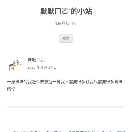
默默ㄇㄛˋ的小站
我是默默ㄇㄛˋ
跳至主要內容
選單
默默ㄇㄛˋ
2025 年 3 月 24 日
一身班味的我怎么敢靠近一身我不需要很多钱我只需要很多爱味
的你