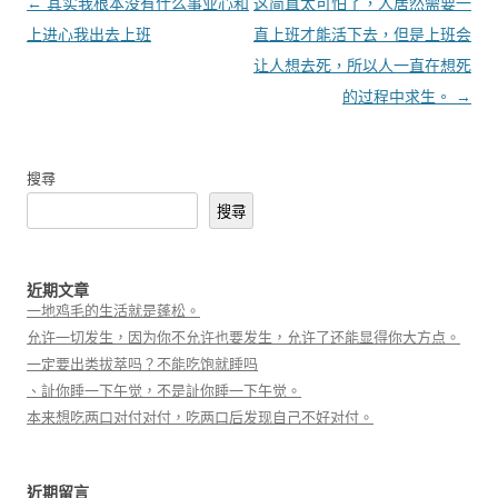
文章導覽
←
其实我根本没有什么事业心和
这简直太可怕了，人居然需要一
上进心我出去上班
直上班才能活下去，但是上班会
让人想去死，所以人一直在想死
的过程中求生。
→
搜尋
搜尋
近期文章
一地鸡毛的生活就是蓬松。
允许一切发生，因为你不允许也要发生，允许了还能显得你大方点。
一定要出类拔萃吗？不能吃饱就睡吗
、訨你睡一下午觉，不是訨你睡一下午觉。
本来想吃两口对付对付，吃两口后发现自己不好对付。
近期留言