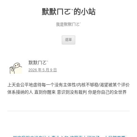
默默ㄇㄛˋ的小站
我是默默ㄇㄛˋ
跳至主要內容
選單
默默ㄇㄛˋ
2026 年 5 月 9 日
上天会公平地虐待每一个没有主体性/内核不够稳/渴望被某个评价
体系接纳的人 直到你醒来 意识到没有裁判 你是你自己的全世界