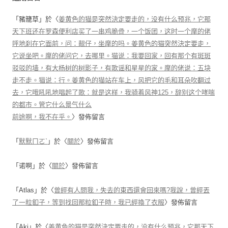
「
豬籠草
」於〈
姜黄色的猫是突然決定要走的，没有什么预兆，它那
天下班还在罗森便利店买了一串鸡脆骨，一个饭团，这时一个摩的佬
呼地刹在它面前，问：靓仔，坐摩的吗。姜黄色的猫突然決定要走，
它说坐吧。摩的佬问它，去哪里。猫说：我要回家，回有那个有斑斑
驳驳的墙，有大杨树的树影子，有歌谣和星星的家。摩的佬说：五块
走不走。猫说：行。姜黄色的猫站在车上，风把它的毛和耳朵吹翻过
去，它哦吼吼地唱起了歌：就是这样，我骑着风神125，辞别这个哮喘
的都市。管它什么景气什么
前途啊，我不在乎。
〉發佈留言
「
默默ㄇㄛˋ
」於〈
關於
〉發佈留言
「
诺啊
」於〈
關於
〉發佈留言
「
Atlas
」於〈
曾經有人問我，失去的東西還會回來嗎?我說，曾經丟
了一粒釦子，等到找回那粒釦子時，我已經換了衣服
〉發佈留言
「
Aki
」於〈
姜黄色的猫是突然決定要走的，没有什么预兆，它那天下