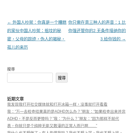
文章導覽
←
外国人吵架：你真是一个糟糕
你只需在意三种人的声音：1.比
的家伙中国人吵架：祖坟的秘
你强还管你的2.无条件接纳你的
密，父母的踪迹，伪人的揭秘，
3.给你钱的
→
孤儿的来历
搜尋
搜尋
近期文章
我发现我打开社交媒体就和打开冰箱一样，没事就打开看看
我：“万一去检查结果真的是ADHD怎么办？”朋友：“如果检查出来并非
ADHD，不是反而更惨吗？”我：“为什么？”朋友：“因为那样不就代
表，你就只是个纯粹无能又散漫的正常人而已啊……”
我什么也不想做了，有人能懂我吗？我也不想上学，我也不想上班，