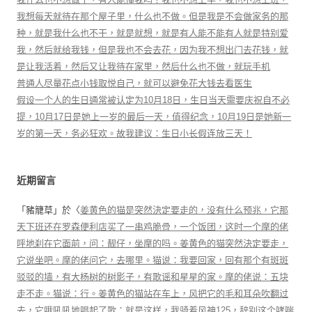
我想每天就待在那个屋子里，什么也不做。但是我是不会做家务的那
种，就是我什么也不干，就是就想，就是有人能不能有人就是特别爱
我，然后就给我钱，但是我也不会去花，因为我不想出门去花钱，就
是让我活着，然后又让我待在家里，然后什么也不做，就玩手机
普通人尽量花点小钱取悦自己，就可以避免花大钱去看医生
假设一个人的生日通常被认定为10月18日，生日当天需要庆祝自不必
提，10月17日是她上一岁的最后一天，值得纪念，10月19日是她新一
岁的第一天，务必狂欢。故我建议：生日小长假连放三天！
近期留言
「
豬籠草
」於〈
姜黄色的猫是突然決定要走的，没有什么预兆，它那
天下班还在罗森便利店买了一串鸡脆骨，一个饭团，这时一个摩的佬
呼地刹在它面前，问：靓仔，坐摩的吗。姜黄色的猫突然決定要走，
它说坐吧。摩的佬问它，去哪里。猫说：我要回家，回有那个有斑斑
驳驳的墙，有大杨树的树影子，有歌谣和星星的家。摩的佬说：五块
走不走。猫说：行。姜黄色的猫站在车上，风把它的毛和耳朵吹翻过
去，它哦吼吼地唱起了歌：就是这样，我骑着风神125，辞别这个哮喘