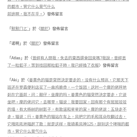
的都市。管它什么景气什么
前途啊，我不在乎。
〉發佈留言
「
默默ㄇㄛˋ
」於〈
關於
〉發佈留言
「
诺啊
」於〈
關於
〉發佈留言
「
Atlas
」於〈
曾經有人問我，失去的東西還會回來嗎?我說，曾經丟
了一粒釦子，等到找回那粒釦子時，我已經換了衣服
〉發佈留言
「
Aki
」於〈
姜黄色的猫是突然決定要走的，没有什么预兆，它那天下
班还在罗森便利店买了一串鸡脆骨，一个饭团，这时一个摩的佬呼地
刹在它面前，问：靓仔，坐摩的吗。姜黄色的猫突然決定要走，它说
坐吧。摩的佬问它，去哪里。猫说：我要回家，回有那个有斑斑驳驳
的墙，有大杨树的树影子，有歌谣和星星的家。摩的佬说：五块走不
走。猫说：行。姜黄色的猫站在车上，风把它的毛和耳朵吹翻过去，
它哦吼吼地唱起了歌：就是这样，我骑着风神125，辞别这个哮喘的都
市。管它什么景气什么