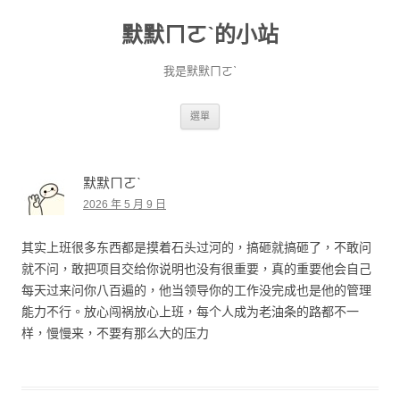
默默ㄇㄛˋ的小站
我是默默ㄇㄛˋ
跳至主要內容
選單
默默ㄇㄛˋ
2026 年 5 月 9 日
其实上班很多东西都是摸着石头过河的，搞砸就搞砸了，不敢问
就不问，敢把项目交给你说明也没有很重要，真的重要他会自己
每天过来问你八百遍的，他当领导你的工作没完成也是他的管理
能力不行。放心闯祸放心上班，每个人成为老油条的路都不一
样，慢慢来，不要有那么大的压力