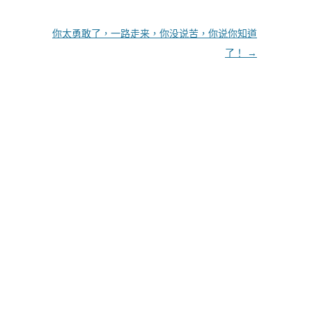
你太勇敢了，一路走来，你没说苦，你说你知道
了！
→