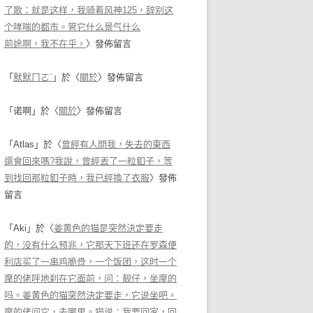
了歌：就是这样，我骑着风神125，辞别这
个哮喘的都市。管它什么景气什么
前途啊，我不在乎。
〉發佈留言
「
默默ㄇㄛˋ
」於〈
關於
〉發佈留言
「
诺啊
」於〈
關於
〉發佈留言
「
Atlas
」於〈
曾經有人問我，失去的東西
還會回來嗎?我說，曾經丟了一粒釦子，等
到找回那粒釦子時，我已經換了衣服
〉發佈
留言
「
Aki
」於〈
姜黄色的猫是突然決定要走
的，没有什么预兆，它那天下班还在罗森便
利店买了一串鸡脆骨，一个饭团，这时一个
摩的佬呼地刹在它面前，问：靓仔，坐摩的
吗。姜黄色的猫突然決定要走，它说坐吧。
摩的佬问它，去哪里。猫说：我要回家，回