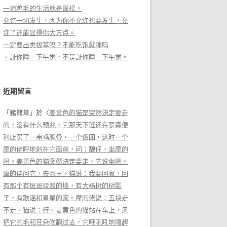
一地鸡毛的生活就是蓬松。
允许一切发生，因为你不允许也要发生，允
许了还能显得你大方点。
一定要出类拔萃吗？不能吃饱就睡吗
、訨你睡一下午觉，不是訨你睡一下午觉。
近期留言
「
豬籠草
」於〈
姜黄色的猫是突然決定要走
的，没有什么预兆，它那天下班还在罗森便
利店买了一串鸡脆骨，一个饭团，这时一个
摩的佬呼地刹在它面前，问：靓仔，坐摩的
吗。姜黄色的猫突然決定要走，它说坐吧。
摩的佬问它，去哪里。猫说：我要回家，回
有那个有斑斑驳驳的墙，有大杨树的树影
子，有歌谣和星星的家。摩的佬说：五块走
不走。猫说：行。姜黄色的猫站在车上，风
把它的毛和耳朵吹翻过去，它哦吼吼地唱起