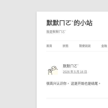
默默ㄇㄛˋ的小站
我是默默ㄇㄛˋ
首頁
狀態
隨便說說
金融
碎碎念
不算技巧
香
默默ㄇㄛˋ
獨白
券
2026 年 5 月 16 日
說說
內
很高兴认识你， 这是开始也是结尾。
境
支