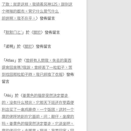
了歌：就是这样，我骑着风神125，辞别这
个哮喘的都市。管它什么景气什么
前途啊，我不在乎。
〉發佈留言
「
默默ㄇㄛˋ
」於〈
關於
〉發佈留言
「
诺啊
」於〈
關於
〉發佈留言
「
Atlas
」於〈
曾經有人問我，失去的東西
還會回來嗎?我說，曾經丟了一粒釦子，等
到找回那粒釦子時，我已經換了衣服
〉發佈
留言
「
Aki
」於〈
姜黄色的猫是突然決定要走
的，没有什么预兆，它那天下班还在罗森便
利店买了一串鸡脆骨，一个饭团，这时一个
摩的佬呼地刹在它面前，问：靓仔，坐摩的
吗。姜黄色的猫突然決定要走，它说坐吧。
摩的佬问它，去哪里。猫说：我要回家，回