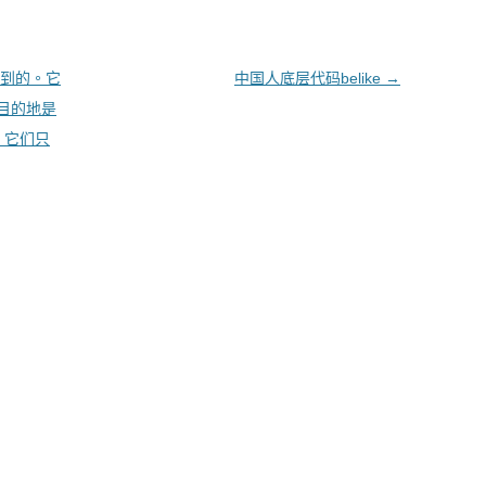
到的。它
中国人底层代码belike
→
目的地是
，它们只