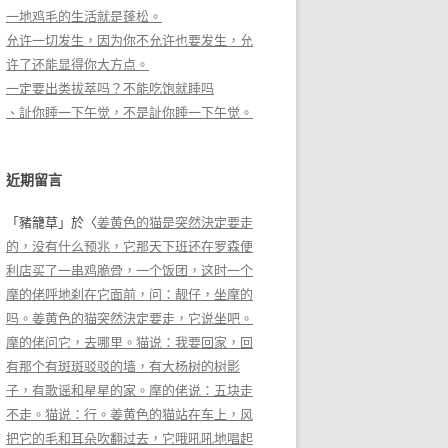
一地鸡毛的生活就是蓬松。
允许一切发生，因为你不允许也要发生，允
许了还能显得你大方点。
一定要出类拔萃吗？不能吃饱就睡吗
、訨你睡一下午觉，不是訨你睡一下午觉。
近期留言
「
豬籠草
」於〈
姜黄色的猫是突然決定要走
的，没有什么预兆，它那天下班还在罗森便
利店买了一串鸡脆骨，一个饭团，这时一个
摩的佬呼地刹在它面前，问：靓仔，坐摩的
吗。姜黄色的猫突然決定要走，它说坐吧。
摩的佬问它，去哪里。猫说：我要回家，回
有那个有斑斑驳驳的墙，有大杨树的树影
子，有歌谣和星星的家。摩的佬说：五块走
不走。猫说：行。姜黄色的猫站在车上，风
把它的毛和耳朵吹翻过去，它哦吼吼地唱起