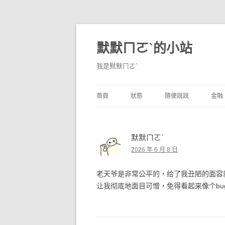
默默ㄇㄛˋ的小站
我是默默ㄇㄛˋ
首頁
狀態
隨便說說
金融
碎碎念
不算技巧
香
默默ㄇㄛˋ
獨白
券
2026 年 6 月 8 日
說說
內
老天爷是非常公平的，给了我丑陋的面容
境
让我彻底地面目可憎，免得看起来像个bu
支