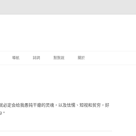
跳至主要內容
導航
詩詞
默默說
關於
港銀行
商
地銀行
就必定会给我愚钝干瘪的灵魂，以及怯懦、短视和贫穷，好
外銀行
g。
付工具