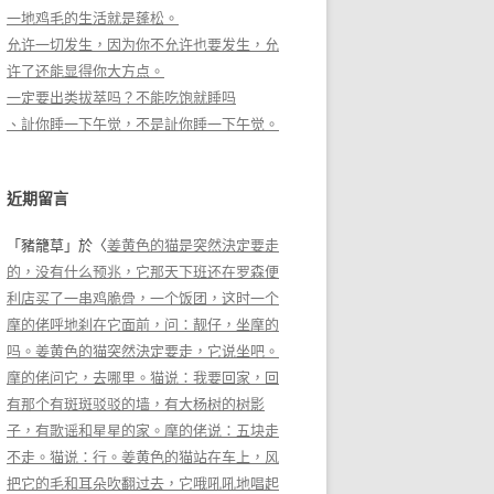
一地鸡毛的生活就是蓬松。
允许一切发生，因为你不允许也要发生，允
许了还能显得你大方点。
一定要出类拔萃吗？不能吃饱就睡吗
、訨你睡一下午觉，不是訨你睡一下午觉。
近期留言
「
豬籠草
」於〈
姜黄色的猫是突然決定要走
的，没有什么预兆，它那天下班还在罗森便
利店买了一串鸡脆骨，一个饭团，这时一个
摩的佬呼地刹在它面前，问：靓仔，坐摩的
吗。姜黄色的猫突然決定要走，它说坐吧。
摩的佬问它，去哪里。猫说：我要回家，回
有那个有斑斑驳驳的墙，有大杨树的树影
子，有歌谣和星星的家。摩的佬说：五块走
不走。猫说：行。姜黄色的猫站在车上，风
把它的毛和耳朵吹翻过去，它哦吼吼地唱起