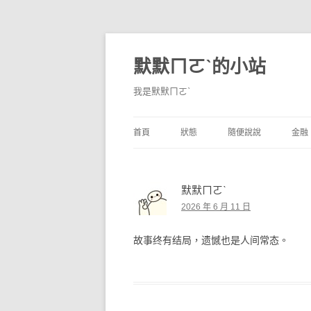
默默ㄇㄛˋ的小站
我是默默ㄇㄛˋ
首頁
狀態
隨便說說
金融
碎碎念
不算技巧
香
默默ㄇㄛˋ
獨白
券
2026 年 6 月 11 日
說說
內
故事终有结局，遗憾也是人间常态。
境
支