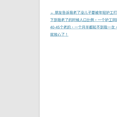
文章導覽
←
朋友告诉我老了没儿子要被年轻护工打
下到我老了的时候人口比例，一个护工同
40-45个老的，一个月半都轮不到我一次
就放心了！