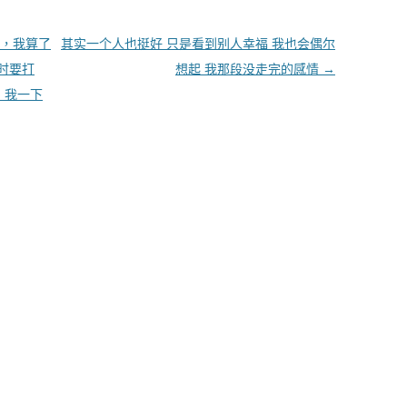
，我算了
其实一个人也挺好 只是看到别人幸福 我也会偶尔
时要打
想起 我那段没走完的感情
→
，我一下