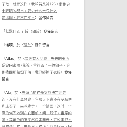
了歌：就是这样，我骑着风神125，辞别这
个哮喘的都市。管它什么景气什么
前途啊，我不在乎。
〉發佈留言
「
默默ㄇㄛˋ
」於〈
關於
〉發佈留言
「
诺啊
」於〈
關於
〉發佈留言
「
Atlas
」於〈
曾經有人問我，失去的東西
還會回來嗎?我說，曾經丟了一粒釦子，等
到找回那粒釦子時，我已經換了衣服
〉發佈
留言
「
Aki
」於〈
姜黄色的猫是突然決定要走
的，没有什么预兆，它那天下班还在罗森便
利店买了一串鸡脆骨，一个饭团，这时一个
摩的佬呼地刹在它面前，问：靓仔，坐摩的
吗。姜黄色的猫突然決定要走，它说坐吧。
摩的佬问它，去哪里。猫说：我要回家，回