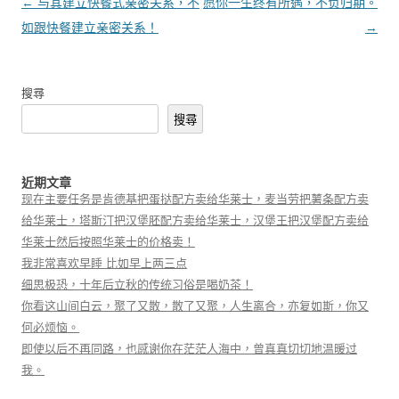
文章導覽
←
与其建立快餐式亲密关系，不
愿你一生终有所遇，不负归期。
如跟快餐建立亲密关系！
→
搜尋
搜尋
近期文章
现在主要任务是肯德基把蛋挞配方卖给华莱士，麦当劳把薯条配方卖
给华莱士，塔斯汀把汉堡胚配方卖给华莱士，汉堡王把汉堡配方卖给
华莱士然后按照华莱士的价格卖！
我非常喜欢早睡 比如早上两三点
细思极恐，十年后立秋的传统习俗是喝奶茶！
你看这山间白云，聚了又散，散了又聚，人生离合，亦复如斯，你又
何必烦恼。
即使以后不再同路，也感谢你在茫茫人海中，曾真真切切地温暖过
我。