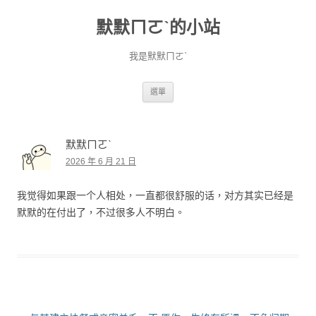
默默ㄇㄛˋ的小站
我是默默ㄇㄛˋ
跳至主要內容
選單
默默ㄇㄛˋ
2026 年 6 月 21 日
我觉得如果跟一个人相处，一直都很舒服的话，对方其实已经是
默默的在付出了，不过很多人不明白。