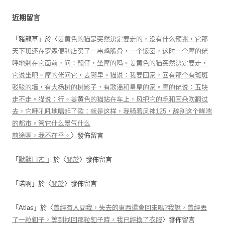
近期留言
「
豬籠草
」於〈
姜黄色的猫是突然決定要走的，没有什么预兆，它那
天下班还在罗森便利店买了一串鸡脆骨，一个饭团，这时一个摩的佬
呼地刹在它面前，问：靓仔，坐摩的吗。姜黄色的猫突然決定要走，
它说坐吧。摩的佬问它，去哪里。猫说：我要回家，回有那个有斑斑
驳驳的墙，有大杨树的树影子，有歌谣和星星的家。摩的佬说：五块
走不走。猫说：行。姜黄色的猫站在车上，风把它的毛和耳朵吹翻过
去，它哦吼吼地唱起了歌：就是这样，我骑着风神125，辞别这个哮喘
的都市。管它什么景气什么
前途啊，我不在乎。
〉發佈留言
「
默默ㄇㄛˋ
」於〈
關於
〉發佈留言
「
诺啊
」於〈
關於
〉發佈留言
「
Atlas
」於〈
曾經有人問我，失去的東西還會回來嗎?我說，曾經丟
了一粒釦子，等到找回那粒釦子時，我已經換了衣服
〉發佈留言