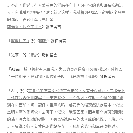
走不走。猫说：行。姜黄色的猫站在车上，风把它的毛和耳朵吹翻过
去，它哦吼吼地唱起了歌：就是这样，我骑着风神125，辞别这个哮喘
的都市。管它什么景气什么
前途啊，我不在乎。
〉發佈留言
「
默默ㄇㄛˋ
」於〈
關於
〉發佈留言
「
诺啊
」於〈
關於
〉發佈留言
「
Atlas
」於〈
曾經有人問我，失去的東西還會回來嗎?我說，曾經丟
了一粒釦子，等到找回那粒釦子時，我已經換了衣服
〉發佈留言
「
Aki
」於〈
姜黄色的猫是突然決定要走的，没有什么预兆，它那天下
班还在罗森便利店买了一串鸡脆骨，一个饭团，这时一个摩的佬呼地
刹在它面前，问：靓仔，坐摩的吗。姜黄色的猫突然決定要走，它说
坐吧。摩的佬问它，去哪里。猫说：我要回家，回有那个有斑斑驳驳
的墙，有大杨树的树影子，有歌谣和星星的家。摩的佬说：五块走不
走。猫说：行。姜黄色的猫站在车上，风把它的毛和耳朵吹翻过去，