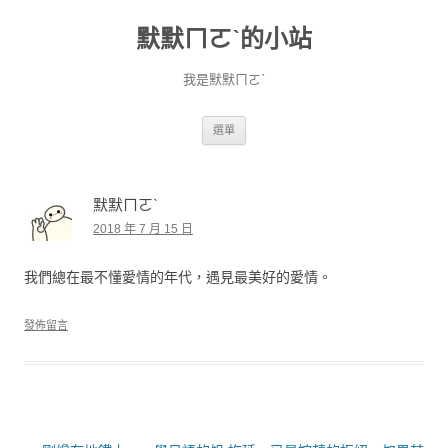
默默ㄇㄛˋ的小站
我是默默ㄇㄛˋ
跳至主要內容
選單
默默ㄇㄛˋ
2018 年 7 月 15 日
我們總在最不懂愛情的年代，遇見最美好的愛情。
發佈留言