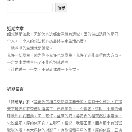
搜尋
近期文章
细想确是如此，无论怎么选都会觉得有遗憾，因为做出选择的是同一
个人，一个人的想法和心态最终决定生活态度。
一地鸡毛的生活就是蓬松。
允许一切发生，因为你不允许也要发生，允许了还能显得你大方点。
一定要出类拔萃吗？不能吃饱就睡吗
、訨你睡一下午觉，不是訨你睡一下午觉。
近期留言
「
豬籠草
」於〈
姜黄色的猫是突然決定要走的，没有什么预兆，它那
天下班还在罗森便利店买了一串鸡脆骨，一个饭团，这时一个摩的佬
呼地刹在它面前，问：靓仔，坐摩的吗。姜黄色的猫突然決定要走，
它说坐吧。摩的佬问它，去哪里。猫说：我要回家，回有那个有斑斑
驳驳的墙，有大杨树的树影子，有歌谣和星星的家。摩的佬说：五块