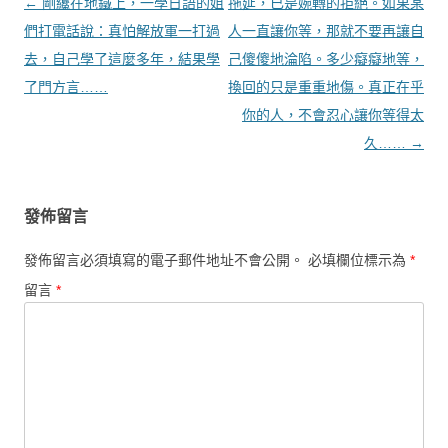
文章導覽
←
剛纔在地鐵上，一學日語的姐
拖延，已是婉轉的拒絕。如果某
們打電話說：真怕解放軍一打過
人一直讓你等，那就不要再讓自
去，自己學了這麼多年，結果學
己傻傻地淪陷。多少癡癡地等，
了門方言……
換回的只是重重地傷。真正在乎
你的人，不會忍心讓你等得太
久……
→
發佈留言
發佈留言必須填寫的電子郵件地址不會公開。
必填欄位標示為
*
留言
*