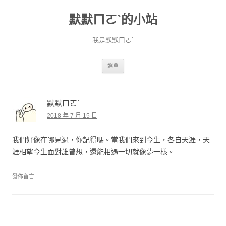
默默ㄇㄛˋ的小站
我是默默ㄇㄛˋ
跳至主要內容
選單
默默ㄇㄛˋ
2018 年 7 月 15 日
我們好像在哪見過，你記得嗎。當我們來到今生，各自天涯，天
涯相望今生面對誰曾想，還能相遇一切就像夢一樣。
發佈留言