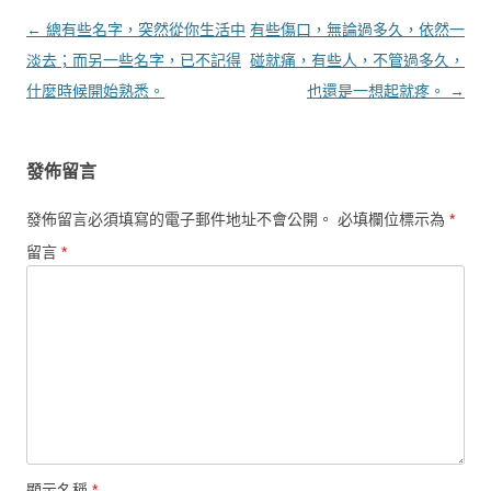
文章導覽
←
總有些名字，突然從你生活中
有些傷口，無論過多久，依然一
淡去；而另一些名字，已不記得
碰就痛，有些人，不管過多久，
什麼時候開始熟悉。
也還是一想起就疼。
→
發佈留言
發佈留言必須填寫的電子郵件地址不會公開。
必填欄位標示為
*
留言
*
顯示名稱
*