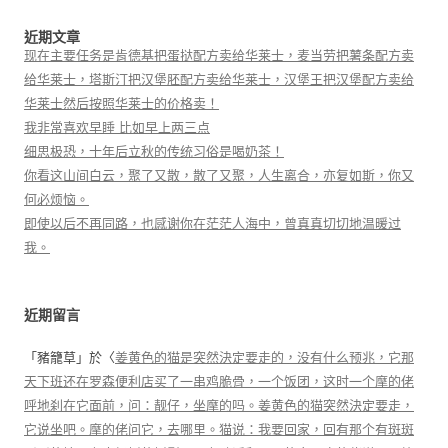
近期文章
现在主要任务是肯德基把蛋挞配方卖给华莱士，麦当劳把薯条配方卖
给华莱士，塔斯汀把汉堡胚配方卖给华莱士，汉堡王把汉堡配方卖给
华莱士然后按照华莱士的价格卖！
我非常喜欢早睡 比如早上两三点
细思极恐，十年后立秋的传统习俗是喝奶茶！
你看这山间白云，聚了又散，散了又聚，人生离合，亦复如斯，你又
何必烦恼。
即使以后不再同路，也感谢你在茫茫人海中，曾真真切切地温暖过
我。
近期留言
「
豬籠草
」於〈
姜黄色的猫是突然決定要走的，没有什么预兆，它那
天下班还在罗森便利店买了一串鸡脆骨，一个饭团，这时一个摩的佬
呼地刹在它面前，问：靓仔，坐摩的吗。姜黄色的猫突然決定要走，
它说坐吧。摩的佬问它，去哪里。猫说：我要回家，回有那个有斑斑