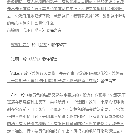
驳驳的墙，有大杨树的树影子，有歌谣和星星的家。摩的佬说：五块
走不走。猫说：行。姜黄色的猫站在车上，风把它的毛和耳朵吹翻过
去，它哦吼吼地唱起了歌：就是这样，我骑着风神125，辞别这个哮喘
的都市。管它什么景气什么
前途啊，我不在乎。
〉發佈留言
「
默默ㄇㄛˋ
」於〈
關於
〉發佈留言
「
诺啊
」於〈
關於
〉發佈留言
「
Atlas
」於〈
曾經有人問我，失去的東西還會回來嗎?我說，曾經丟
了一粒釦子，等到找回那粒釦子時，我已經換了衣服
〉發佈留言
「
Aki
」於〈
姜黄色的猫是突然決定要走的，没有什么预兆，它那天下
班还在罗森便利店买了一串鸡脆骨，一个饭团，这时一个摩的佬呼地
刹在它面前，问：靓仔，坐摩的吗。姜黄色的猫突然決定要走，它说
坐吧。摩的佬问它，去哪里。猫说：我要回家，回有那个有斑斑驳驳
的墙，有大杨树的树影子，有歌谣和星星的家。摩的佬说：五块走不
走。猫说：行。姜黄色的猫站在车上，风把它的毛和耳朵吹翻过去，