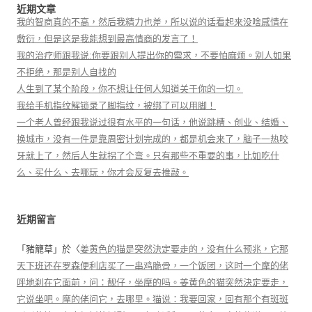
近期文章
我的智商真的不高，然后我精力也差，所以说的话看起来没啥感情在
敷衍，但是这是我能想到最高情商的发言了！
我的治疗师跟我说:你要跟别人提出你的需求，不要怕麻烦。别人如果
不拒绝，那是别人自找的
人生到了某个阶段，你不想让任何人知道关于你的一切。
我给手机指纹解锁录了脚指纹，被绑了可以用脚！
一个老人曾经跟我说过很有水平的一句话，他说跳槽、创业、结婚、
换城市，没有一件是靠周密计划完成的，都是机会来了，脑子一热咬
牙就上了，然后人生就拐了个弯。只有那些不重要的事，比如吃什
么、买什么、去哪玩，你才会反复去推敲。
近期留言
「
豬籠草
」於〈
姜黄色的猫是突然決定要走的，没有什么预兆，它那
天下班还在罗森便利店买了一串鸡脆骨，一个饭团，这时一个摩的佬
呼地刹在它面前，问：靓仔，坐摩的吗。姜黄色的猫突然決定要走，
它说坐吧。摩的佬问它，去哪里。猫说：我要回家，回有那个有斑斑