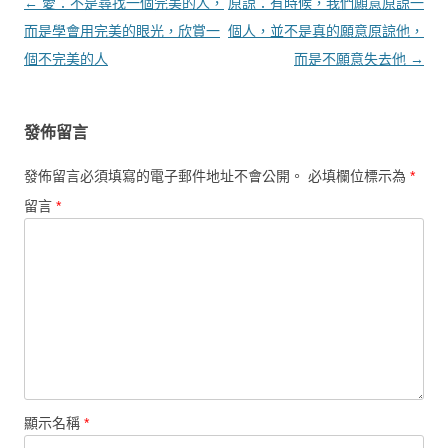
文章導覽
←
愛：不是尋找一個完美的人，
原諒：有時候，我們願意原諒一
而是學會用完美的眼光，欣賞一
個人，並不是真的願意原諒他，
個不完美的人
而是不願意失去他
→
發佈留言
發佈留言必須填寫的電子郵件地址不會公開。
必填欄位標示為
*
留言
*
顯示名稱
*