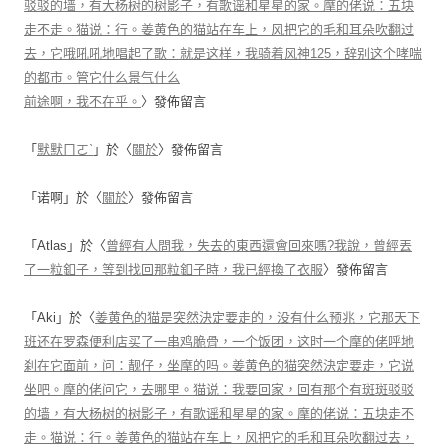
驳驳的墙，有大杨树的树影子，有歌谣和星星的家。摩的佬说：五块
走不走。猫说：行。姜黄色的猫站在车上，风把它的毛和耳朵吹翻过
去，它哦吼吼地唱起了歌：就是这样，我骑着风神125，辞别这个哮喘
的都市。管它什么景气什么
前途啊，我不在乎。
〉發佈留言
「
默默ㄇㄛˋ
」於〈
關於
〉發佈留言
「
诺啊
」於〈
關於
〉發佈留言
「
Atlas
」於〈
曾經有人問我，失去的東西還會回來嗎?我說，曾經丟
了一粒釦子，等到找回那粒釦子時，我已經換了衣服
〉發佈留言
「
Aki
」於〈
姜黄色的猫是突然決定要走的，没有什么预兆，它那天下
班还在罗森便利店买了一串鸡脆骨，一个饭团，这时一个摩的佬呼地
刹在它面前，问：靓仔，坐摩的吗。姜黄色的猫突然決定要走，它说
坐吧。摩的佬问它，去哪里。猫说：我要回家，回有那个有斑斑驳驳
的墙，有大杨树的树影子，有歌谣和星星的家。摩的佬说：五块走不
走。猫说：行。姜黄色的猫站在车上，风把它的毛和耳朵吹翻过去，