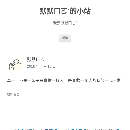
默默ㄇㄛˋ的小站
我是默默ㄇㄛˋ
跳至主要內容
選單
默默ㄇㄛˋ
2018 年 7 月 15 日
專一：不是一輩子只喜歡一個人，是喜歡一個人的時候一心一意
發佈留言