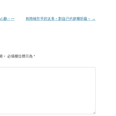
心動，一
有時候在乎的太多。對自己也是種折磨。
→
開。
必填欄位標示為
*