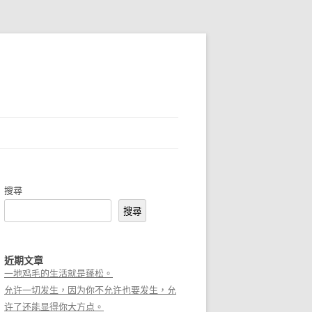
搜尋
搜尋
近期文章
一地鸡毛的生活就是蓬松。
允许一切发生，因为你不允许也要发生，允
许了还能显得你大方点。