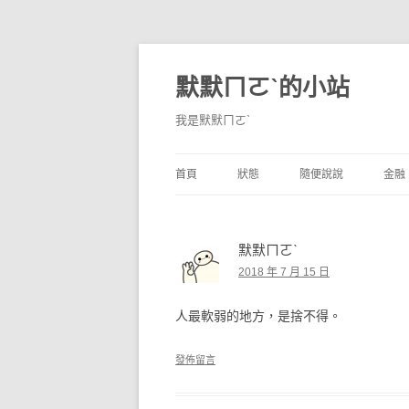
默默ㄇㄛˋ的小站
我是默默ㄇㄛˋ
首頁
狀態
隨便說說
金融
碎碎念
不算技巧
香
默默ㄇㄛˋ
獨白
券
2018 年 7 月 15 日
說說
內
人最軟弱的地方，是捨不得。
境
發佈留言
支