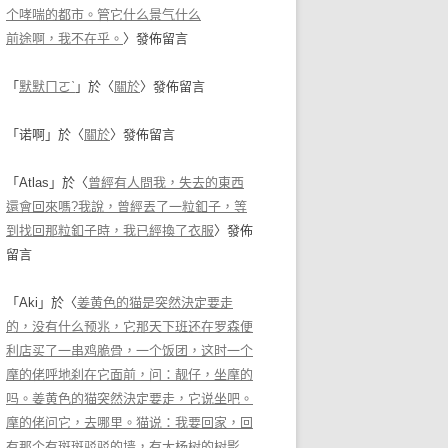
个哮喘的都市。管它什么景气什么
前途啊，我不在乎。
〉發佈留言
「
默默ㄇㄛˋ
」於〈
關於
〉發佈留言
「
诺啊
」於〈
關於
〉發佈留言
「
Atlas
」於〈
曾經有人問我，失去的東西
還會回來嗎?我說，曾經丟了一粒釦子，等
到找回那粒釦子時，我已經換了衣服
〉發佈
留言
「
Aki
」於〈
姜黄色的猫是突然決定要走
的，没有什么预兆，它那天下班还在罗森便
利店买了一串鸡脆骨，一个饭团，这时一个
摩的佬呼地刹在它面前，问：靓仔，坐摩的
吗。姜黄色的猫突然決定要走，它说坐吧。
摩的佬问它，去哪里。猫说：我要回家，回
有那个有斑斑驳驳的墙，有大杨树的树影