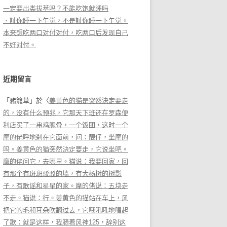
一定要出类拔萃吗？不能吃饱就睡吗
、訨你睡一下午觉，不是訨你睡一下午觉。
本来想吃两口对付对付，吃两口后发现自己
不好对付。
近期留言
「
豬籠草
」於〈
姜黄色的猫是突然決定要走
的，没有什么预兆，它那天下班还在罗森便
利店买了一串鸡脆骨，一个饭团，这时一个
摩的佬呼地刹在它面前，问：靓仔，坐摩的
吗。姜黄色的猫突然決定要走，它说坐吧。
摩的佬问它，去哪里。猫说：我要回家，回
有那个有斑斑驳驳的墙，有大杨树的树影
子，有歌谣和星星的家。摩的佬说：五块走
不走。猫说：行。姜黄色的猫站在车上，风
把它的毛和耳朵吹翻过去，它哦吼吼地唱起
了歌：就是这样，我骑着风神125，辞别这