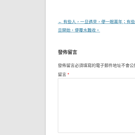
文章導覽
←
有些人，一旦遇見，便一眼萬年；有些
旦開始，便覆水難收。
發佈留言
發佈留言必須填寫的電子郵件地址不會公
留言
*