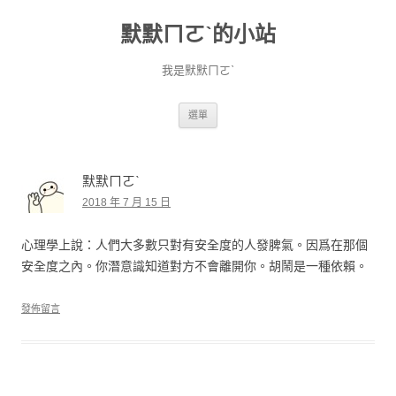
默默ㄇㄛˋ的小站
我是默默ㄇㄛˋ
跳至主要內容
選單
默默ㄇㄛˋ
2018 年 7 月 15 日
心理學上說：人們大多數只對有安全度的人發脾氣。因爲在那個
安全度之內。你潛意識知道對方不會離開你。胡鬧是一種依賴。
發佈留言