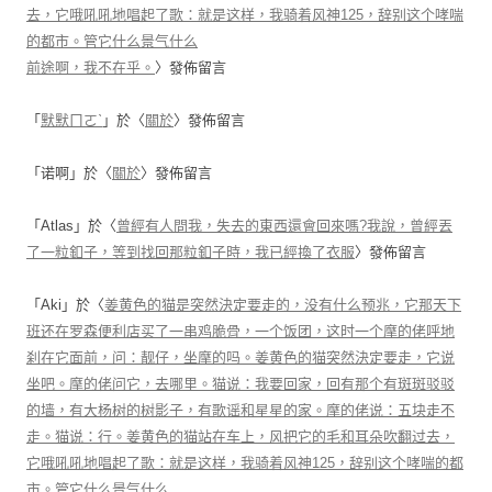
去，它哦吼吼地唱起了歌：就是这样，我骑着风神125，辞别这个哮喘
的都市。管它什么景气什么
前途啊，我不在乎。
〉發佈留言
「
默默ㄇㄛˋ
」於〈
關於
〉發佈留言
「
诺啊
」於〈
關於
〉發佈留言
「
Atlas
」於〈
曾經有人問我，失去的東西還會回來嗎?我說，曾經丟
了一粒釦子，等到找回那粒釦子時，我已經換了衣服
〉發佈留言
「
Aki
」於〈
姜黄色的猫是突然決定要走的，没有什么预兆，它那天下
班还在罗森便利店买了一串鸡脆骨，一个饭团，这时一个摩的佬呼地
刹在它面前，问：靓仔，坐摩的吗。姜黄色的猫突然決定要走，它说
坐吧。摩的佬问它，去哪里。猫说：我要回家，回有那个有斑斑驳驳
的墙，有大杨树的树影子，有歌谣和星星的家。摩的佬说：五块走不
走。猫说：行。姜黄色的猫站在车上，风把它的毛和耳朵吹翻过去，
它哦吼吼地唱起了歌：就是这样，我骑着风神125，辞别这个哮喘的都
市。管它什么景气什么