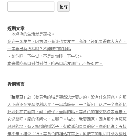
搜尋
近期文章
一地鸡毛的生活就是蓬松。
允许一切发生，因为你不允许也要发生，允许了还能显得你大方点。
一定要出类拔萃吗？不能吃饱就睡吗
、訨你睡一下午觉，不是訨你睡一下午觉。
本来想吃两口对付对付，吃两口后发现自己不好对付。
近期留言
「
豬籠草
」於〈
姜黄色的猫是突然決定要走的，没有什么预兆，它那
天下班还在罗森便利店买了一串鸡脆骨，一个饭团，这时一个摩的佬
呼地刹在它面前，问：靓仔，坐摩的吗。姜黄色的猫突然決定要走，
它说坐吧。摩的佬问它，去哪里。猫说：我要回家，回有那个有斑斑
驳驳的墙，有大杨树的树影子，有歌谣和星星的家。摩的佬说：五块
走不走。猫说：行。姜黄色的猫站在车上，风把它的毛和耳朵吹翻过