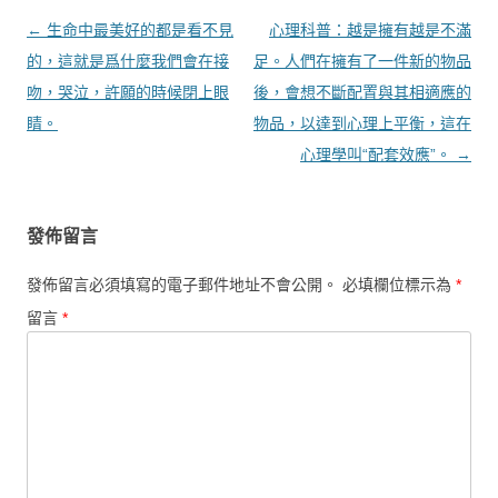
文章導覽
←
生命中最美好的都是看不見
心理科普：越是擁有越是不滿
的，這就是爲什麼我們會在接
足。人們在擁有了一件新的物品
吻，哭泣，許願的時候閉上眼
後，會想不斷配置與其相適應的
睛。
物品，以達到心理上平衡，這在
心理學叫“配套效應”。
→
發佈留言
發佈留言必須填寫的電子郵件地址不會公開。
必填欄位標示為
*
留言
*