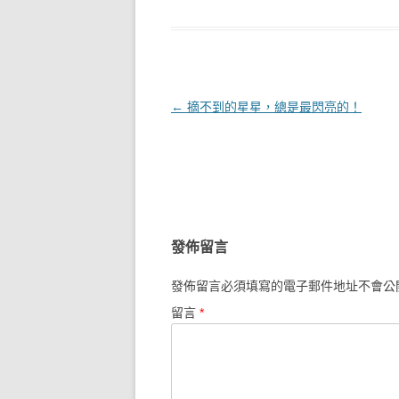
文章導覽
←
摘不到的星星，總是最閃亮的！
發佈留言
發佈留言必須填寫的電子郵件地址不會公
留言
*