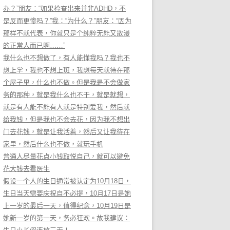
办？”朋友：“如果检查出来并非ADHD，不
是反而更惨吗？”我：“为什么？”朋友：“因为
那样不就代表，你就只是个纯粹无能又散漫
的正常人而已啊……”
我什么也不想做了，有人能懂我吗？我也不
想上学，我也不想上班，我想每天就待在那
个屋子里，什么也不做。但是我是不会做家
务的那种，就是我什么也不干，就是就想，
就是有人能不能有人就是特别爱我，然后就
给我钱，但是我也不会去花，因为我不想出
门去花钱，就是让我活着，然后又让我待在
家里，然后什么也不做，就玩手机
普通人尽量花点小钱取悦自己，就可以避免
花大钱去看医生
假设一个人的生日通常被认定为10月18日，
生日当天需要庆祝自不必提，10月17日是她
上一岁的最后一天，值得纪念，10月19日是
她新一岁的第一天，务必狂欢。故我建议：