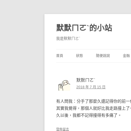
默默ㄇㄛˋ的小站
我是默默ㄇㄛˋ
首頁
狀態
隨便說說
金融
碎碎念
不算技巧
香
默默ㄇㄛˋ
獨白
券
2018 年 7 月 15 日
說說
內
有人問我：分手了那麼久還記得你的前一
境
其實我覺得，那個人就好比我走路撞上了
久以後，我都不記得撞得有多痛了。
支
發佈留言