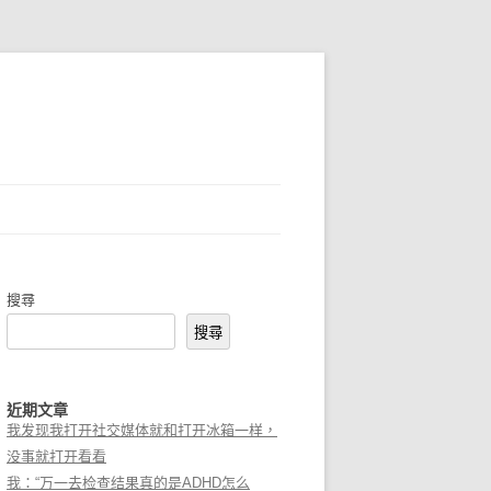
搜尋
搜尋
近期文章
我发现我打开社交媒体就和打开冰箱一样，
没事就打开看看
我：“万一去检查结果真的是ADHD怎么