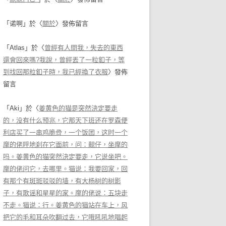
「
诺啊
」於〈
關於
〉發佈留言
「
Atlas
」於〈
曾經有人問我，失去的東西
還會回來嗎?我說，曾經丟了一粒釦子，等
到找回那粒釦子時，我已經換了衣服
〉發佈
留言
「
Aki
」於〈
姜黄色的猫是突然決定要走
的，没有什么预兆，它那天下班还在罗森便
利店买了一串鸡脆骨，一个饭团，这时一个
摩的佬呼地刹在它面前，问：靓仔，坐摩的
吗。姜黄色的猫突然決定要走，它说坐吧。
摩的佬问它，去哪里。猫说：我要回家，回
有那个有斑斑驳驳的墙，有大杨树的树影
子，有歌谣和星星的家。摩的佬说：五块走
不走。猫说：行。姜黄色的猫站在车上，风
把它的毛和耳朵吹翻过去，它哦吼吼地唱起