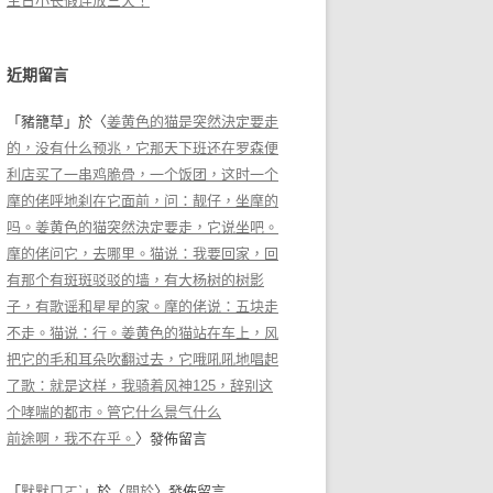
生日小长假连放三天！
近期留言
「
豬籠草
」於〈
姜黄色的猫是突然決定要走
的，没有什么预兆，它那天下班还在罗森便
利店买了一串鸡脆骨，一个饭团，这时一个
摩的佬呼地刹在它面前，问：靓仔，坐摩的
吗。姜黄色的猫突然決定要走，它说坐吧。
摩的佬问它，去哪里。猫说：我要回家，回
有那个有斑斑驳驳的墙，有大杨树的树影
子，有歌谣和星星的家。摩的佬说：五块走
不走。猫说：行。姜黄色的猫站在车上，风
把它的毛和耳朵吹翻过去，它哦吼吼地唱起
了歌：就是这样，我骑着风神125，辞别这
个哮喘的都市。管它什么景气什么
前途啊，我不在乎。
〉發佈留言
「
默默ㄇㄛˋ
」於〈
關於
〉發佈留言