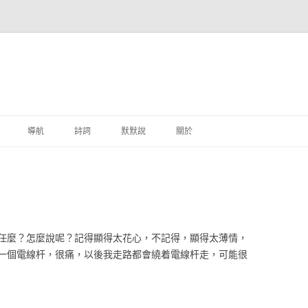
跳至主要內容
導航
詩詞
默默說
關於
港銀行
商
地銀行
任麼？怎麼說呢？記得顯得太花心，不記得，顯得太薄情，
外銀行
一個電線杆，很痛，以後我走路都會繞着電線杆走，可能很
付工具