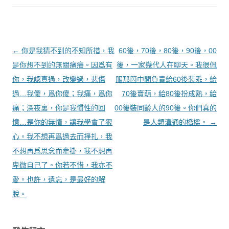
文章導覽
←
你是我猜不到的不知所措，我
60後，70後，80後，90後，00
是你想不到的無關痛癢。因爲有
後，一家幾代人在聊天。我很佩
你，我認真過，改變過，悲傷
服那箇中間負責給60後裝乖，給
過…我傻，爲你傻；我痛，爲你
70後賣萌，給80後扮成熟，給
痛；深夜裏，你是我慣性的回
00後裝同齡人的90後。你們真的
憶…是你的無情，讓我學會了狠
是人類溝通的橋樑。
→
心。我不想再爲過去而掙扎，我
不想再爲思念而牽掛，我不想再
卑微自己了。你若不惜，我亦不
愛。也許，遺忘，是最好的解
脫。