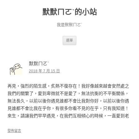
默默ㄇㄛˋ的小站
我是默默ㄇㄛˋ
跳至主要內容
選單
默默ㄇㄛˋ
2018 年 7 月 15 日
再見，強烈的陌生感，炙熱不復存在！我好像越來越會安然處之
我們的關繫了，愛到卑微就不是愛了，無法抗衡的不平衡關係，
無法長久，以前以後你遇見誰都不會比我對你好，以前以後你遇
見誰都不會比我在乎你，有很多你看不見的在乎，只有我知道！
來生，請讓我們早早遇見，在我們互相傾心的時候，一直愛到老
發佈留言