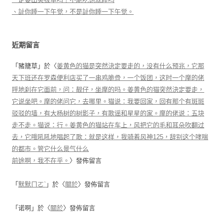
、訨你睡一下午觉，不是訨你睡一下午觉。
近期留言
「
豬籠草
」於〈
姜黄色的猫是突然決定要走的，没有什么预兆，它那
天下班还在罗森便利店买了一串鸡脆骨，一个饭团，这时一个摩的佬
呼地刹在它面前，问：靓仔，坐摩的吗。姜黄色的猫突然決定要走，
它说坐吧。摩的佬问它，去哪里。猫说：我要回家，回有那个有斑斑
驳驳的墙，有大杨树的树影子，有歌谣和星星的家。摩的佬说：五块
走不走。猫说：行。姜黄色的猫站在车上，风把它的毛和耳朵吹翻过
去，它哦吼吼地唱起了歌：就是这样，我骑着风神125，辞别这个哮喘
的都市。管它什么景气什么
前途啊，我不在乎。
〉發佈留言
「
默默ㄇㄛˋ
」於〈
關於
〉發佈留言
「
诺啊
」於〈
關於
〉發佈留言