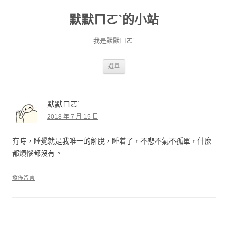
默默ㄇㄛˋ的小站
我是默默ㄇㄛˋ
跳至主要內容
選單
默默ㄇㄛˋ
2018 年 7 月 15 日
有時，睡覺就是我唯一的解脫，睡着了，不悲不氣不孤單，什麼
都煩惱都沒有。
發佈留言