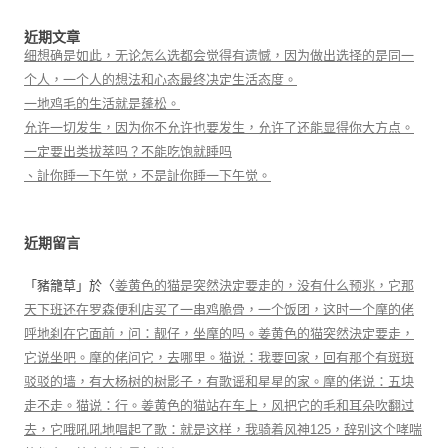
近期文章
细想确是如此，无论怎么选都会觉得有遗憾，因为做出选择的是同一
个人，一个人的想法和心态最终决定生活态度。
一地鸡毛的生活就是蓬松。
允许一切发生，因为你不允许也要发生，允许了还能显得你大方点。
一定要出类拔萃吗？不能吃饱就睡吗
、訨你睡一下午觉，不是訨你睡一下午觉。
近期留言
「
豬籠草
」於〈
姜黄色的猫是突然決定要走的，没有什么预兆，它那
天下班还在罗森便利店买了一串鸡脆骨，一个饭团，这时一个摩的佬
呼地刹在它面前，问：靓仔，坐摩的吗。姜黄色的猫突然決定要走，
它说坐吧。摩的佬问它，去哪里。猫说：我要回家，回有那个有斑斑
驳驳的墙，有大杨树的树影子，有歌谣和星星的家。摩的佬说：五块
走不走。猫说：行。姜黄色的猫站在车上，风把它的毛和耳朵吹翻过
去，它哦吼吼地唱起了歌：就是这样，我骑着风神125，辞别这个哮喘