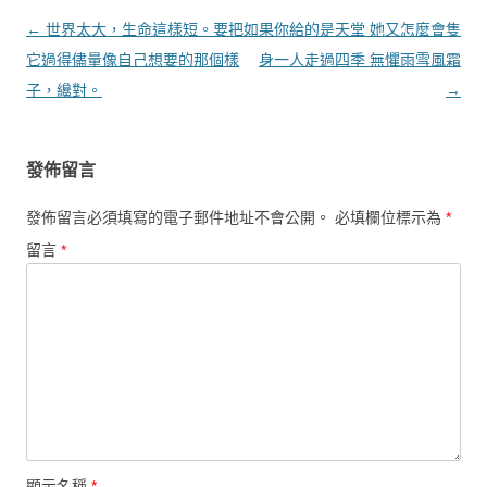
文章導覽
←
世界太大，生命這樣短。要把
如果你給的是天堂 她又怎麼會隻
它過得儘量像自己想要的那個樣
身一人走過四季 無懼雨雪風霜
子，纔對。
→
發佈留言
發佈留言必須填寫的電子郵件地址不會公開。
必填欄位標示為
*
留言
*
顯示名稱
*