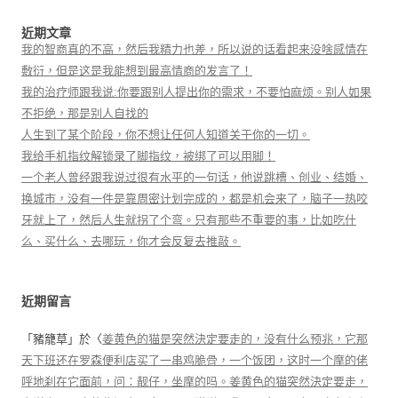
近期文章
我的智商真的不高，然后我精力也差，所以说的话看起来没啥感情在
敷衍，但是这是我能想到最高情商的发言了！
我的治疗师跟我说:你要跟别人提出你的需求，不要怕麻烦。别人如果
不拒绝，那是别人自找的
人生到了某个阶段，你不想让任何人知道关于你的一切。
我给手机指纹解锁录了脚指纹，被绑了可以用脚！
一个老人曾经跟我说过很有水平的一句话，他说跳槽、创业、结婚、
换城市，没有一件是靠周密计划完成的，都是机会来了，脑子一热咬
牙就上了，然后人生就拐了个弯。只有那些不重要的事，比如吃什
么、买什么、去哪玩，你才会反复去推敲。
近期留言
「
豬籠草
」於〈
姜黄色的猫是突然決定要走的，没有什么预兆，它那
天下班还在罗森便利店买了一串鸡脆骨，一个饭团，这时一个摩的佬
呼地刹在它面前，问：靓仔，坐摩的吗。姜黄色的猫突然決定要走，