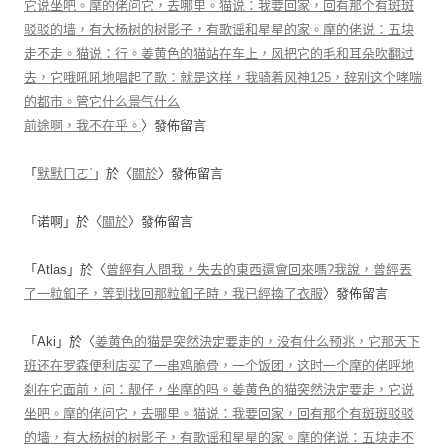
它说坐吧。摩的佬问它，去哪里。猫说：我要回家，回有那个有斑斑
驳驳的墙，有大杨树的树影子，有歌谣和星星的家。摩的佬说：五块
走不走。猫说：行。姜黄色的猫站在车上，风把它的毛和耳朵吹翻过
去，它哦吼吼地唱起了歌：就是这样，我骑着风神125，辞别这个哮喘
的都市。管它什么景气什么
前途啊，我不在乎。
〉發佈留言
「
默默ㄇㄛˋ
」於〈
關於
〉發佈留言
「
诺啊
」於〈
關於
〉發佈留言
「
Atlas
」於〈
曾經有人問我，失去的東西還會回來嗎?我說，曾經丟
了一粒釦子，等到找回那粒釦子時，我已經換了衣服
〉發佈留言
「
Aki
」於〈
姜黄色的猫是突然決定要走的，没有什么预兆，它那天下
班还在罗森便利店买了一串鸡脆骨，一个饭团，这时一个摩的佬呼地
刹在它面前，问：靓仔，坐摩的吗。姜黄色的猫突然決定要走，它说
坐吧。摩的佬问它，去哪里。猫说：我要回家，回有那个有斑斑驳驳
的墙，有大杨树的树影子，有歌谣和星星的家。摩的佬说：五块走不