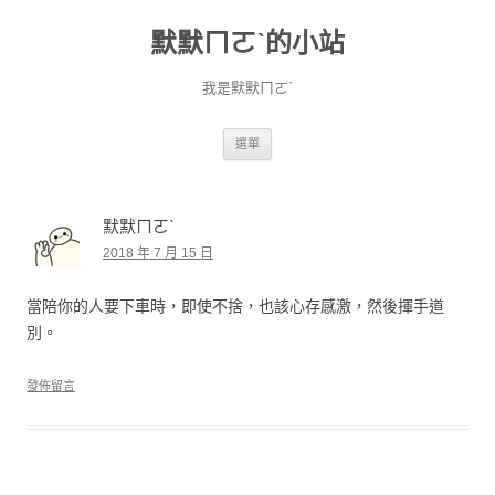
默默ㄇㄛˋ的小站
我是默默ㄇㄛˋ
跳至主要內容
選單
默默ㄇㄛˋ
2018 年 7 月 15 日
當陪你的人要下車時，即使不捨，也該心存感激，然後揮手道
別。
發佈留言