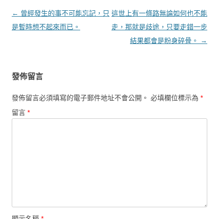
文章導覽
←
曾經發生的事不可能忘記，只
這世上有一條路無論如何也不能
是暫時想不起來而已。
走，那就是歧途，只要走錯一步
結果都會是粉身碎骨。
→
發佈留言
發佈留言必須填寫的電子郵件地址不會公開。
必填欄位標示為
*
留言
*
顯示名稱
*