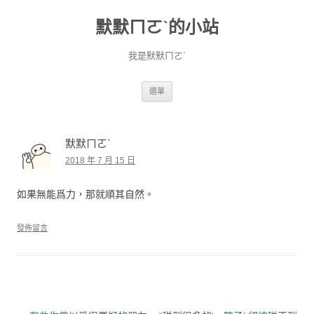
默默ㄇㄛˋ的小站
我是默默ㄇㄛˋ
跳至主要內容
選單
默默ㄇㄛˋ
2018 年 7 月 15 日
如果無能爲力，那就順其自然。
發佈留言