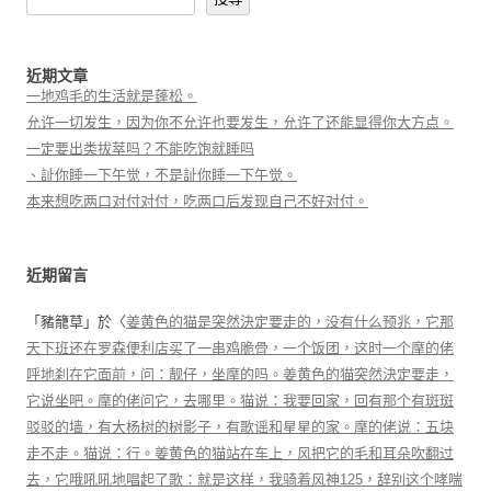
近期文章
一地鸡毛的生活就是蓬松。
允许一切发生，因为你不允许也要发生，允许了还能显得你大方点。
一定要出类拔萃吗？不能吃饱就睡吗
、訨你睡一下午觉，不是訨你睡一下午觉。
本来想吃两口对付对付，吃两口后发现自己不好对付。
近期留言
「
豬籠草
」於〈
姜黄色的猫是突然決定要走的，没有什么预兆，它那
天下班还在罗森便利店买了一串鸡脆骨，一个饭团，这时一个摩的佬
呼地刹在它面前，问：靓仔，坐摩的吗。姜黄色的猫突然決定要走，
它说坐吧。摩的佬问它，去哪里。猫说：我要回家，回有那个有斑斑
驳驳的墙，有大杨树的树影子，有歌谣和星星的家。摩的佬说：五块
走不走。猫说：行。姜黄色的猫站在车上，风把它的毛和耳朵吹翻过
去，它哦吼吼地唱起了歌：就是这样，我骑着风神125，辞别这个哮喘