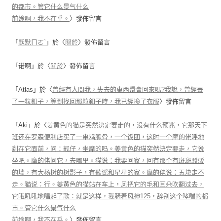
的都市。管它什么景气什么
前途啊，我不在乎。
〉發佈留言
「
默默ㄇㄛˋ
」於〈
關於
〉發佈留言
「
诺啊
」於〈
關於
〉發佈留言
「
Atlas
」於〈
曾經有人問我，失去的東西還會回來嗎?我說，曾經丟
了一粒釦子，等到找回那粒釦子時，我已經換了衣服
〉發佈留言
「
Aki
」於〈
姜黄色的猫是突然決定要走的，没有什么预兆，它那天下
班还在罗森便利店买了一串鸡脆骨，一个饭团，这时一个摩的佬呼地
刹在它面前，问：靓仔，坐摩的吗。姜黄色的猫突然決定要走，它说
坐吧。摩的佬问它，去哪里。猫说：我要回家，回有那个有斑斑驳驳
的墙，有大杨树的树影子，有歌谣和星星的家。摩的佬说：五块走不
走。猫说：行。姜黄色的猫站在车上，风把它的毛和耳朵吹翻过去，
它哦吼吼地唱起了歌：就是这样，我骑着风神125，辞别这个哮喘的都
市。管它什么景气什么
前途啊，我不在乎。
〉發佈留言