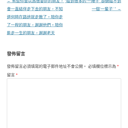
文章導覽
←
有些你曾以爲很要好的朋友，
“碰到很多的‘一陣子’ 卻總碰不到
會一直結伴走下去的朋友，不知
一個‘一輩子’ ”
→
道何時在路途就走散了。陪你走
了一程的朋友，謝謝他們。陪你
能走一生的朋友，謝謝老天
發佈留言
發佈留言必須填寫的電子郵件地址不會公開。
必填欄位標示為
*
留言
*