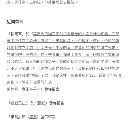
么、买什么、去哪玩，你才会反复去推敲。
近期留言
「
豬籠草
」於〈
姜黄色的猫是突然決定要走的，没有什么预兆，它那
天下班还在罗森便利店买了一串鸡脆骨，一个饭团，这时一个摩的佬
呼地刹在它面前，问：靓仔，坐摩的吗。姜黄色的猫突然決定要走，
它说坐吧。摩的佬问它，去哪里。猫说：我要回家，回有那个有斑斑
驳驳的墙，有大杨树的树影子，有歌谣和星星的家。摩的佬说：五块
走不走。猫说：行。姜黄色的猫站在车上，风把它的毛和耳朵吹翻过
去，它哦吼吼地唱起了歌：就是这样，我骑着风神125，辞别这个哮喘
的都市。管它什么景气什么
前途啊，我不在乎。
〉發佈留言
「
默默ㄇㄛˋ
」於〈
關於
〉發佈留言
「
诺啊
」於〈
關於
〉發佈留言