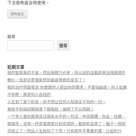
下次發佈留言時使用。
搜尋
搜尋
近期文章
我的智商真的不高，然后我精力也差，所以说的话看起来没啥感情在
敷衍，但是这是我能想到最高情商的发言了！
我的治疗师跟我说:你要跟别人提出你的需求，不要怕麻烦。别人如果
不拒绝，那是别人自找的
人生到了某个阶段，你不想让任何人知道关于你的一切。
我给手机指纹解锁录了脚指纹，被绑了可以用脚！
一个老人曾经跟我说过很有水平的一句话，他说跳槽、创业、结婚、
换城市，没有一件是靠周密计划完成的，都是机会来了，脑子一热咬
牙就上了，然后人生就拐了个弯。只有那些不重要的事，比如吃什