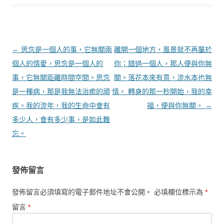
文章導覽
←
思念是一個人的事，它無關兩
離開一個地方，風景就不再屬於
個人的情愛，思念是一個人的
你；錯過一個人，那人便與你無
事，它無關距離時間空間。思念
關。落花本來有意，流水本也無
是一種病，那是我無法治癒的頑
情。 轉身的那一秒開始，我的幸
疾。我的流年，我的生命中會有
福，便與你無關。
→
多少人，會有多少事，是如此難
忘。
發佈留言
發佈留言必須填寫的電子郵件地址不會公開。
必填欄位標示為
*
留言
*