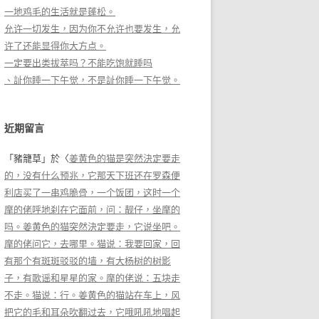
一地鸡毛的生活就是蓬松。
允许一切发生，因为你不允许也要发生，允
许了还能显得你大方点。
一定要出类拔萃吗？不能吃饱就睡吗
、訨你睡一下午觉，不是訨你睡一下午觉。
近期留言
「
豬籠草
」於〈
姜黄色的猫是突然決定要走
的，没有什么预兆，它那天下班还在罗森便
利店买了一串鸡脆骨，一个饭团，这时一个
摩的佬呼地刹在它面前，问：靓仔，坐摩的
吗。姜黄色的猫突然決定要走，它说坐吧。
摩的佬问它，去哪里。猫说：我要回家，回
有那个有斑斑驳驳的墙，有大杨树的树影
子，有歌谣和星星的家。摩的佬说：五块走
不走。猫说：行。姜黄色的猫站在车上，风
把它的毛和耳朵吹翻过去，它哦吼吼地唱起