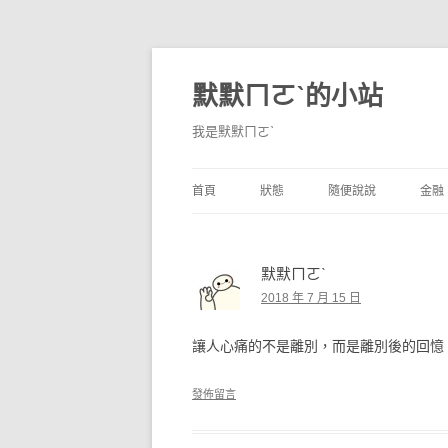
默默ㄇㄛˋ的小站
我是默默ㄇㄛˋ
首頁
狀態
隨便說說
金融
碎碎念
不算技巧
香
默默ㄇㄛˋ
獨白
券
2018 年 7 月 15 日
說說
內
讓人心痛的不是離別，而是離別後的回憶
境
發佈留言
支