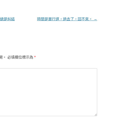
總是糾結
時間是單行道，過去了，回不來。
→
開。
必填欄位標示為
*