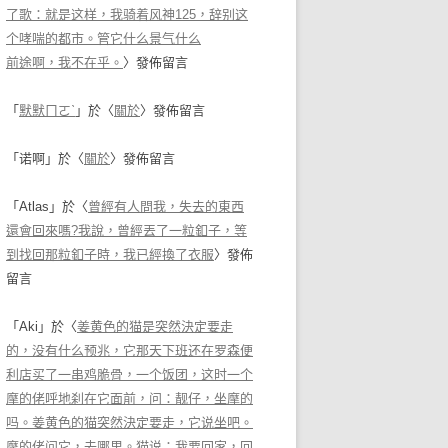
了歌：就是这样，我骑着风神125，辞别这
个哮喘的都市。管它什么景气什么
前途啊，我不在乎。
〉發佈留言
「
默默ㄇㄛˋ
」於〈
關於
〉發佈留言
「
诺啊
」於〈
關於
〉發佈留言
「
Atlas
」於〈
曾經有人問我，失去的東西
還會回來嗎?我說，曾經丟了一粒釦子，等
到找回那粒釦子時，我已經換了衣服
〉發佈
留言
「
Aki
」於〈
姜黄色的猫是突然決定要走
的，没有什么预兆，它那天下班还在罗森便
利店买了一串鸡脆骨，一个饭团，这时一个
摩的佬呼地刹在它面前，问：靓仔，坐摩的
吗。姜黄色的猫突然決定要走，它说坐吧。
摩的佬问它，去哪里。猫说：我要回家，回