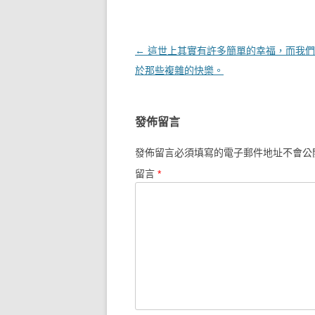
文章導覽
←
這世上其實有許多簡單的幸福，而我們
於那些複雜的快樂。
發佈留言
發佈留言必須填寫的電子郵件地址不會公
留言
*