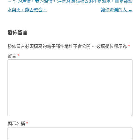
文章導覽
←
你的薄情，我的深情，這樣的
應該擦去的不是淚水，而是那些
水與火，能否融合。
讓你流淚的人
→
發佈留言
發佈留言必須填寫的電子郵件地址不會公開。
必填欄位標示為
*
留言
*
顯示名稱
*