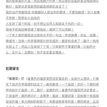
我的智商真的不高，然后我精力也差，所以说的话看起来没啥感情在
敷衍，但是这是我能想到最高情商的发言了！
我的治疗师跟我说:你要跟别人提出你的需求，不要怕麻烦。别人如果
不拒绝，那是别人自找的
人生到了某个阶段，你不想让任何人知道关于你的一切。
我给手机指纹解锁录了脚指纹，被绑了可以用脚！
一个老人曾经跟我说过很有水平的一句话，他说跳槽、创业、结婚、
换城市，没有一件是靠周密计划完成的，都是机会来了，脑子一热咬
牙就上了，然后人生就拐了个弯。只有那些不重要的事，比如吃什
么、买什么、去哪玩，你才会反复去推敲。
近期留言
「
豬籠草
」於〈
姜黄色的猫是突然決定要走的，没有什么预兆，它那
天下班还在罗森便利店买了一串鸡脆骨，一个饭团，这时一个摩的佬
呼地刹在它面前，问：靓仔，坐摩的吗。姜黄色的猫突然決定要走，
它说坐吧。摩的佬问它，去哪里。猫说：我要回家，回有那个有斑斑
驳驳的墙，有大杨树的树影子，有歌谣和星星的家。摩的佬说：五块