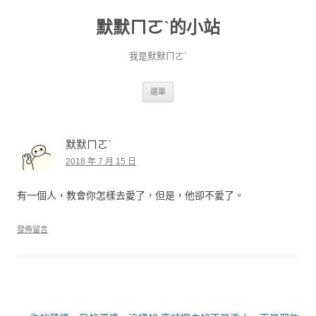
默默ㄇㄛˋ的小站
我是默默ㄇㄛˋ
跳至主要內容
選單
默默ㄇㄛˋ
2018 年 7 月 15 日
有一個人，教會你怎樣去愛了，但是，他卻不愛了。
發佈留言