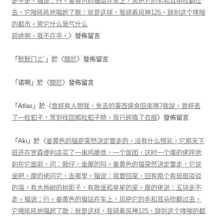
走不走。猫说：行。姜黄色的猫站在车上，风把它的毛和耳朵吹翻过
去，它哦吼吼地唱起了歌：就是这样，我骑着风神125，辞别这个哮喘
的都市。管它什么景气什么
前途啊，我不在乎。
〉發佈留言
「
默默ㄇㄛˋ
」於〈
關於
〉發佈留言
「
诺啊
」於〈
關於
〉發佈留言
「
Atlas
」於〈
曾經有人問我，失去的東西還會回來嗎?我說，曾經丟
了一粒釦子，等到找回那粒釦子時，我已經換了衣服
〉發佈留言
「
Aki
」於〈
姜黄色的猫是突然決定要走的，没有什么预兆，它那天下
班还在罗森便利店买了一串鸡脆骨，一个饭团，这时一个摩的佬呼地
刹在它面前，问：靓仔，坐摩的吗。姜黄色的猫突然決定要走，它说
坐吧。摩的佬问它，去哪里。猫说：我要回家，回有那个有斑斑驳驳
的墙，有大杨树的树影子，有歌谣和星星的家。摩的佬说：五块走不
走。猫说：行。姜黄色的猫站在车上，风把它的毛和耳朵吹翻过去，
它哦吼吼地唱起了歌：就是这样，我骑着风神125，辞别这个哮喘的都