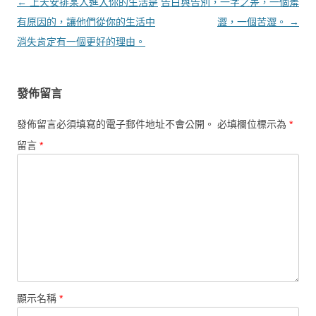
文章導覽
←
上天安排某人進入你的生活是
告白與告別，一字之差，一個羞
有原因的，讓他們從你的生活中
澀，一個苦澀。
→
消失肯定有一個更好的理由。
發佈留言
發佈留言必須填寫的電子郵件地址不會公開。
必填欄位標示為
*
留言
*
顯示名稱
*