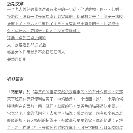
近期文章
一个老人曾经跟我说过很有水平的一句话，他说跳槽、创业、结婚、
换城市，没有一件是靠周密计划完成的，都是机会来了，脑子一热咬
牙就上了，然后人生就拐了个弯。只有那些不重要的事，比如吃什
么、买什么、去哪玩，你才会反复去推敲。
凌晨一点到五点之间的
人一定要活到35岁以后
钱最大的作用就是不必搭理任何人！
突然意识到:
近期留言
「
豬籠草
」於〈
姜黄色的猫是突然決定要走的，没有什么预兆，它那
天下班还在罗森便利店买了一串鸡脆骨，一个饭团，这时一个摩的佬
呼地刹在它面前，问：靓仔，坐摩的吗。姜黄色的猫突然決定要走，
它说坐吧。摩的佬问它，去哪里。猫说：我要回家，回有那个有斑斑
驳驳的墙，有大杨树的树影子，有歌谣和星星的家。摩的佬说：五块
走不走。猫说：行。姜黄色的猫站在车上，风把它的毛和耳朵吹翻过