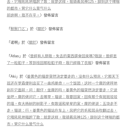
去，它哦吼吼地唱起了歌：就是这样，我骑着风神125，辞别这个哮喘
的都市。管它什么景气什么
前途啊，我不在乎。
〉發佈留言
「
默默ㄇㄛˋ
」於〈
關於
〉發佈留言
「
诺啊
」於〈
關於
〉發佈留言
「
Atlas
」於〈
曾經有人問我，失去的東西還會回來嗎?我說，曾經丟
了一粒釦子，等到找回那粒釦子時，我已經換了衣服
〉發佈留言
「
Aki
」於〈
姜黄色的猫是突然決定要走的，没有什么预兆，它那天下
班还在罗森便利店买了一串鸡脆骨，一个饭团，这时一个摩的佬呼地
刹在它面前，问：靓仔，坐摩的吗。姜黄色的猫突然決定要走，它说
坐吧。摩的佬问它，去哪里。猫说：我要回家，回有那个有斑斑驳驳
的墙，有大杨树的树影子，有歌谣和星星的家。摩的佬说：五块走不
走。猫说：行。姜黄色的猫站在车上，风把它的毛和耳朵吹翻过去，
它哦吼吼地唱起了歌：就是这样，我骑着风神125，辞别这个哮喘的都
市。管它什么景气什么