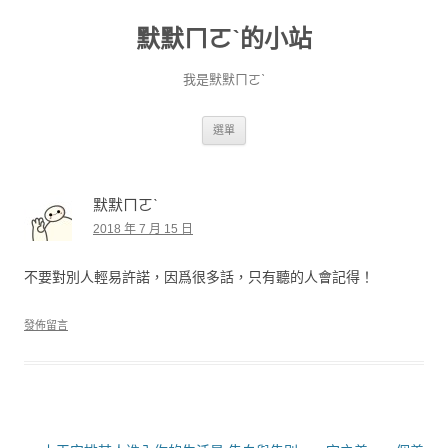
默默ㄇㄛˋ的小站
我是默默ㄇㄛˋ
跳至主要內容
選單
默默ㄇㄛˋ
2018 年 7 月 15 日
不要對別人輕易許諾，因爲很多話，只有聽的人會記得！
發佈留言