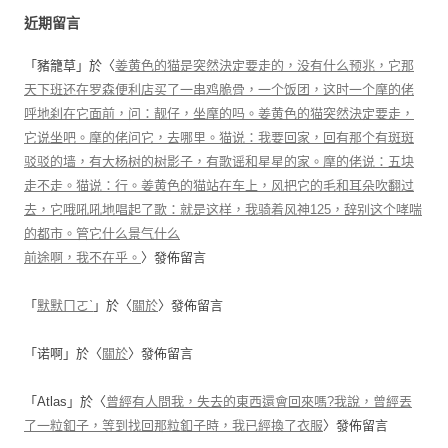
近期留言
「
豬籠草
」於〈
姜黄色的猫是突然決定要走的，没有什么预兆，它那
天下班还在罗森便利店买了一串鸡脆骨，一个饭团，这时一个摩的佬
呼地刹在它面前，问：靓仔，坐摩的吗。姜黄色的猫突然決定要走，
它说坐吧。摩的佬问它，去哪里。猫说：我要回家，回有那个有斑斑
驳驳的墙，有大杨树的树影子，有歌谣和星星的家。摩的佬说：五块
走不走。猫说：行。姜黄色的猫站在车上，风把它的毛和耳朵吹翻过
去，它哦吼吼地唱起了歌：就是这样，我骑着风神125，辞别这个哮喘
的都市。管它什么景气什么
前途啊，我不在乎。
〉發佈留言
「
默默ㄇㄛˋ
」於〈
關於
〉發佈留言
「
诺啊
」於〈
關於
〉發佈留言
「
Atlas
」於〈
曾經有人問我，失去的東西還會回來嗎?我說，曾經丟
了一粒釦子，等到找回那粒釦子時，我已經換了衣服
〉發佈留言