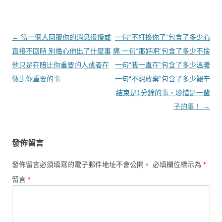
文章導覽
←
當一個人回覆你的消息很慢或
一句“不打擾你了”包含了多少心
直接不回時 別擔心他出了什麼事
痛 一句“那好吧”包含了多少不捨
他只是在陪比你重要的人或者在
一句“我一直在”包含了多少溫暖
做比你重要的事
一句“不想放棄”包含了多少艱辛
結束是1分鐘的事，珍惜是一輩
子的事！
→
發佈留言
發佈留言必須填寫的電子郵件地址不會公開。
必填欄位標示為
*
留言
*