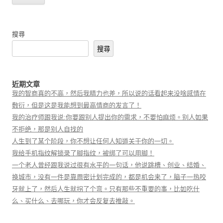
搜尋
搜尋
近期文章
我的智商真的不高，然后我精力也差，所以说的话看起来没啥感情在
敷衍，但是这是我能想到最高情商的发言了！
我的治疗师跟我说:你要跟别人提出你的需求，不要怕麻烦。别人如果
不拒绝，那是别人自找的
人生到了某个阶段，你不想让任何人知道关于你的一切。
我给手机指纹解锁录了脚指纹，被绑了可以用脚！
一个老人曾经跟我说过很有水平的一句话，他说跳槽、创业、结婚、
换城市，没有一件是靠周密计划完成的，都是机会来了，脑子一热咬
牙就上了，然后人生就拐了个弯。只有那些不重要的事，比如吃什
么、买什么、去哪玩，你才会反复去推敲。