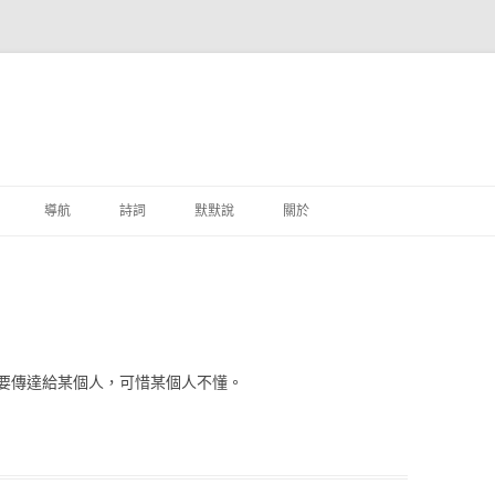
跳至主要內容
導航
詩詞
默默說
關於
港銀行
商
地銀行
要傳達給某個人，可惜某個人不懂。
外銀行
付工具