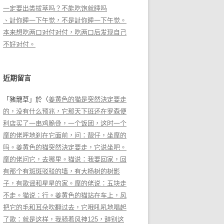
一定要出类拔萃吗？不能吃饱就睡吗
、訨你睡一下午觉，不是訨你睡一下午觉。
本来想吃两口对付对付，吃两口后发现自己
不好对付。
近期留言
「
豬籠草
」於〈
姜黄色的猫是突然決定要走
的，没有什么预兆，它那天下班还在罗森便
利店买了一串鸡脆骨，一个饭团，这时一个
摩的佬呼地刹在它面前，问：靓仔，坐摩的
吗。姜黄色的猫突然決定要走，它说坐吧。
摩的佬问它，去哪里。猫说：我要回家，回
有那个有斑斑驳驳的墙，有大杨树的树影
子，有歌谣和星星的家。摩的佬说：五块走
不走。猫说：行。姜黄色的猫站在车上，风
把它的毛和耳朵吹翻过去，它哦吼吼地唱起
了歌：就是这样，我骑着风神125，辞别这