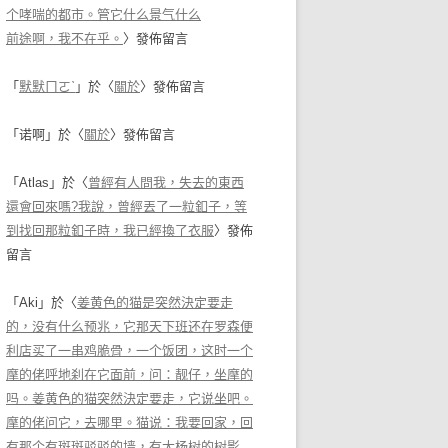
个哮喘的都市。管它什么景气什么
前途啊，我不在乎。
〉發佈留言
「
默默ㄇㄛˋ
」於〈
關於
〉發佈留言
「
诺啊
」於〈
關於
〉發佈留言
「
Atlas
」於〈
曾經有人問我，失去的東西
還會回來嗎?我說，曾經丟了一粒釦子，等
到找回那粒釦子時，我已經換了衣服
〉發佈
留言
「
Aki
」於〈
姜黄色的猫是突然決定要走
的，没有什么预兆，它那天下班还在罗森便
利店买了一串鸡脆骨，一个饭团，这时一个
摩的佬呼地刹在它面前，问：靓仔，坐摩的
吗。姜黄色的猫突然決定要走，它说坐吧。
摩的佬问它，去哪里。猫说：我要回家，回
有那个有斑斑驳驳的墙，有大杨树的树影