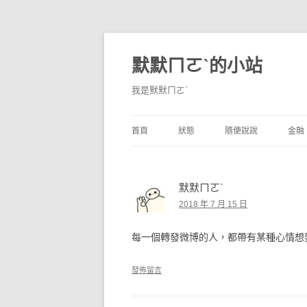
默默ㄇㄛˋ的小站
我是默默ㄇㄛˋ
首頁
狀態
隨便說說
金融
碎碎念
不算技巧
香
默默ㄇㄛˋ
獨白
券
2018 年 7 月 15 日
說說
內
每一個轉發微博的人，都帶有某種心情想
境
發佈留言
支