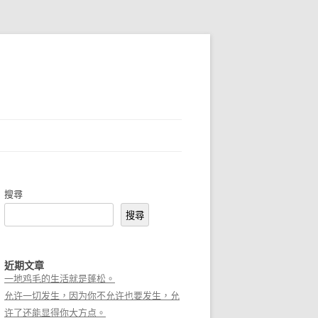
搜尋
搜尋
近期文章
一地鸡毛的生活就是蓬松。
允许一切发生，因为你不允许也要发生，允
许了还能显得你大方点。