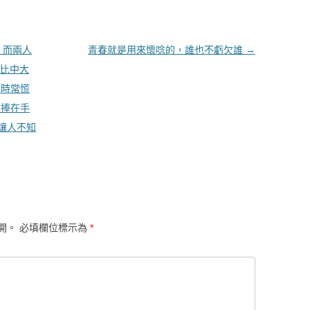
，而兩人
青春就是用來懷唸的，誰也不虧欠誰
→
堪比中大
們時常慌
被捧在手
讓人不知
開。
必填欄位標示為
*