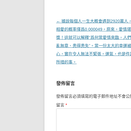
文章導覽
←
據說每個人一生大概會遇到2920萬人
相愛的概率僅爲0.000049。原來，愛情
獎！這就可以解釋“爲何當愛情來臨，人
亂無章、患得患失”。當一份太大的幸運
心，實在令人無法不緊張。運氣，也是件
所措的事。
發佈留言
發佈留言必須填寫的電子郵件地址不會公
留言
*