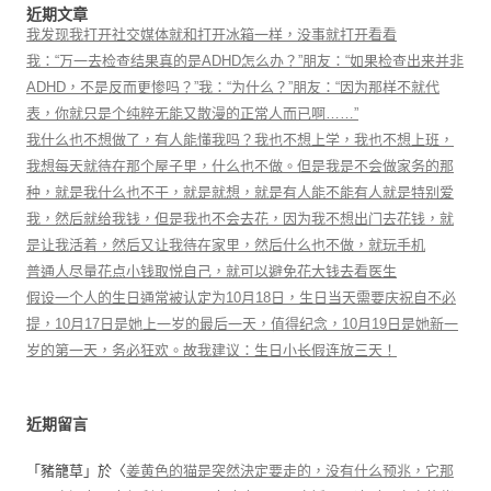
近期文章
我发现我打开社交媒体就和打开冰箱一样，没事就打开看看
我：“万一去检查结果真的是ADHD怎么办？”朋友：“如果检查出来并非
ADHD，不是反而更惨吗？”我：“为什么？”朋友：“因为那样不就代
表，你就只是个纯粹无能又散漫的正常人而已啊……”
我什么也不想做了，有人能懂我吗？我也不想上学，我也不想上班，
我想每天就待在那个屋子里，什么也不做。但是我是不会做家务的那
种，就是我什么也不干，就是就想，就是有人能不能有人就是特别爱
我，然后就给我钱，但是我也不会去花，因为我不想出门去花钱，就
是让我活着，然后又让我待在家里，然后什么也不做，就玩手机
普通人尽量花点小钱取悦自己，就可以避免花大钱去看医生
假设一个人的生日通常被认定为10月18日，生日当天需要庆祝自不必
提，10月17日是她上一岁的最后一天，值得纪念，10月19日是她新一
岁的第一天，务必狂欢。故我建议：生日小长假连放三天！
近期留言
「
豬籠草
」於〈
姜黄色的猫是突然決定要走的，没有什么预兆，它那