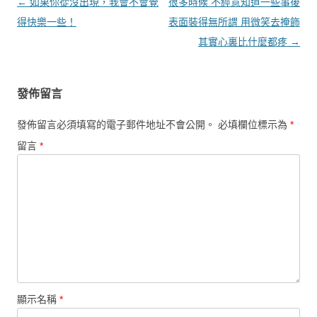
文章導覽
←
如果你從沒出現，我會不會覺
很多時候 不經意知道一些事後
得快樂一些！
表面裝得無所謂 用微笑去掩飾
其實心裏比什麼都疼
→
發佈留言
發佈留言必須填寫的電子郵件地址不會公開。
必填欄位標示為
*
留言
*
顯示名稱
*