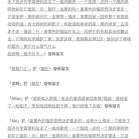
天下班还在罗森便利店买了一串鸡脆骨，一个饭团，这时一个摩的佬
呼地刹在它面前，问：靓仔，坐摩的吗。姜黄色的猫突然決定要走，
它说坐吧。摩的佬问它，去哪里。猫说：我要回家，回有那个有斑斑
驳驳的墙，有大杨树的树影子，有歌谣和星星的家。摩的佬说：五块
走不走。猫说：行。姜黄色的猫站在车上，风把它的毛和耳朵吹翻过
去，它哦吼吼地唱起了歌：就是这样，我骑着风神125，辞别这个哮喘
的都市。管它什么景气什么
前途啊，我不在乎。
〉發佈留言
「
默默ㄇㄛˋ
」於〈
關於
〉發佈留言
「
诺啊
」於〈
關於
〉發佈留言
「
Atlas
」於〈
曾經有人問我，失去的東西還會回來嗎?我說，曾經丟
了一粒釦子，等到找回那粒釦子時，我已經換了衣服
〉發佈留言
「
Aki
」於〈
姜黄色的猫是突然決定要走的，没有什么预兆，它那天下
班还在罗森便利店买了一串鸡脆骨，一个饭团，这时一个摩的佬呼地
刹在它面前，问：靓仔，坐摩的吗。姜黄色的猫突然決定要走，它说