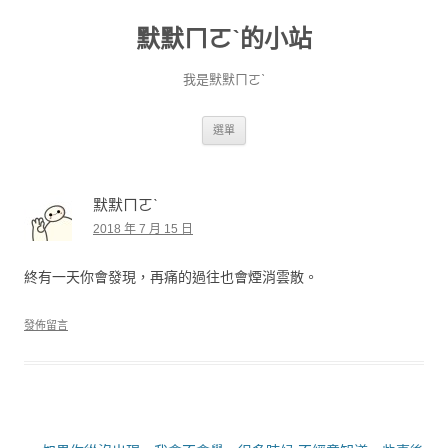
默默ㄇㄛˋ的小站
我是默默ㄇㄛˋ
跳至主要內容
選單
默默ㄇㄛˋ
2018 年 7 月 15 日
終有一天你會發現，再痛的過往也會煙消雲散。
發佈留言