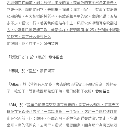
呼地刹在它面前，问：靓仔，坐摩的吗。姜黄色的猫突然決定要走，
它说坐吧。摩的佬问它，去哪里。猫说：我要回家，回有那个有斑斑
驳驳的墙，有大杨树的树影子，有歌谣和星星的家。摩的佬说：五块
走不走。猫说：行。姜黄色的猫站在车上，风把它的毛和耳朵吹翻过
去，它哦吼吼地唱起了歌：就是这样，我骑着风神125，辞别这个哮喘
的都市。管它什么景气什么
前途啊，我不在乎。
〉發佈留言
「
默默ㄇㄛˋ
」於〈
關於
〉發佈留言
「
诺啊
」於〈
關於
〉發佈留言
「
Atlas
」於〈
曾經有人問我，失去的東西還會回來嗎?我說，曾經丟
了一粒釦子，等到找回那粒釦子時，我已經換了衣服
〉發佈留言
「
Aki
」於〈
姜黄色的猫是突然決定要走的，没有什么预兆，它那天下
班还在罗森便利店买了一串鸡脆骨，一个饭团，这时一个摩的佬呼地
刹在它面前，问：靓仔，坐摩的吗。姜黄色的猫突然決定要走，它说
坐吧。摩的佬问它，去哪里。猫说：我要回家，回有那个有斑斑驳驳