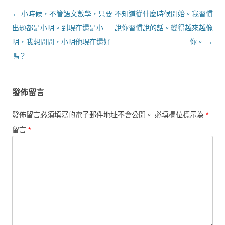
文章導覽
←
小時候，不管語文數學，只要
不知道從什麼時候開始。我習慣
出題都是小明。到現在還是小
說你習慣說的話。變得越來越像
明，我想問問，小明他現在還好
你。
→
嗎？
發佈留言
發佈留言必須填寫的電子郵件地址不會公開。
必填欄位標示為
*
留言
*