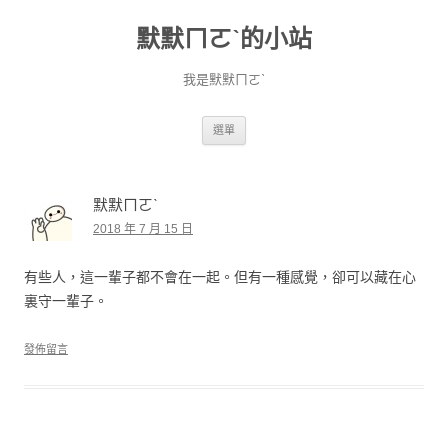
默默ㄇㄛˋ的小站
我是默默ㄇㄛˋ
跳至主要內容
選單
默默ㄇㄛˋ
2018 年 7 月 15 日
有些人，這一輩子都不會在一起。但有一種感覺，卻可以藏在心
裏守一輩子。
發佈留言