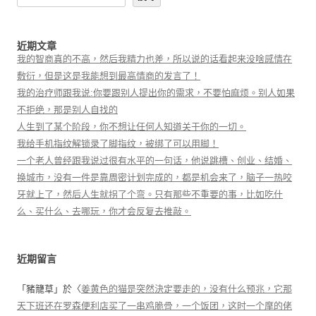
近期文章
我的智商真的不高，然后我精力也差，所以说的话看起来没啥感情在
敷衍，但是这是我能想到最高情商的发言了！
我的治疗师跟我说:你要跟别人提出你的需求，不要怕麻烦。别人如果
不拒绝，那是别人自找的
人生到了某个阶段，你不想让任何人知道关于你的一切。
我给手机指纹解锁录了脚指纹，被绑了可以用脚！
一个老人曾经跟我说过很有水平的一句话，他说跳槽、创业、结婚、
换城市，没有一件是靠周密计划完成的，都是机会来了，脑子一热咬
牙就上了，然后人生就拐了个弯。只有那些不重要的事，比如吃什
么、买什么、去哪玩，你才会反复去推敲。
近期留言
「
豬籠草
」於〈
姜黄色的猫是突然決定要走的，没有什么预兆，它那
天下班还在罗森便利店买了一串鸡脆骨，一个饭团，这时一个摩的佬