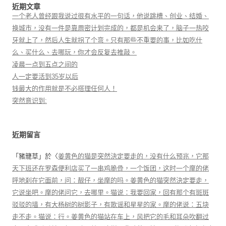
近期文章
一个老人曾经跟我说过很有水平的一句话，他说跳槽、创业、结婚、
换城市，没有一件是靠周密计划完成的，都是机会来了，脑子一热咬
牙就上了，然后人生就拐了个弯。只有那些不重要的事，比如吃什
么、买什么、去哪玩，你才会反复去推敲。
凌晨一点到五点之间的
人一定要活到35岁以后
钱最大的作用就是不必搭理任何人！
突然意识到:
近期留言
「
豬籠草
」於〈
姜黄色的猫是突然決定要走的，没有什么预兆，它那
天下班还在罗森便利店买了一串鸡脆骨，一个饭团，这时一个摩的佬
呼地刹在它面前，问：靓仔，坐摩的吗。姜黄色的猫突然決定要走，
它说坐吧。摩的佬问它，去哪里。猫说：我要回家，回有那个有斑斑
驳驳的墙，有大杨树的树影子，有歌谣和星星的家。摩的佬说：五块
走不走。猫说：行。姜黄色的猫站在车上，风把它的毛和耳朵吹翻过