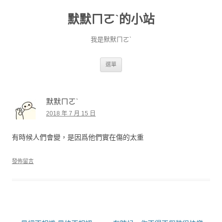
默默ㄇㄛˋ的小站
我是默默ㄇㄛˋ
跳至主要內容
選單
默默ㄇㄛˋ
2018 年 7 月 15 日
有時候人們會變，是因爲他們實在傷的太重
發佈留言