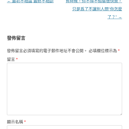
文章導覽
←
最初不相識,最終不相認
有時候，你不得不假裝很快樂，
只是爲了不讓別人問“你怎麼
了？”
→
發佈留言
發佈留言必須填寫的電子郵件地址不會公開。
必填欄位標示為
*
留言
*
顯示名稱
*