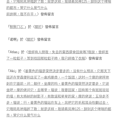
去，它哦吼吼地唱起了歌：就是这样，我骑着风神125，辞别这个哮喘
的都市。管它什么景气什么
前途啊，我不在乎。
〉發佈留言
「
默默ㄇㄛˋ
」於〈
關於
〉發佈留言
「
诺啊
」於〈
關於
〉發佈留言
「
Atlas
」於〈
曾經有人問我，失去的東西還會回來嗎?我說，曾經丟
了一粒釦子，等到找回那粒釦子時，我已經換了衣服
〉發佈留言
「
Aki
」於〈
姜黄色的猫是突然決定要走的，没有什么预兆，它那天下
班还在罗森便利店买了一串鸡脆骨，一个饭团，这时一个摩的佬呼地
刹在它面前，问：靓仔，坐摩的吗。姜黄色的猫突然決定要走，它说
坐吧。摩的佬问它，去哪里。猫说：我要回家，回有那个有斑斑驳驳
的墙，有大杨树的树影子，有歌谣和星星的家。摩的佬说：五块走不
走。猫说：行。姜黄色的猫站在车上，风把它的毛和耳朵吹翻过去，
它哦吼吼地唱起了歌：就是这样，我骑着风神125，辞别这个哮喘的都
市。管它什么景气什么