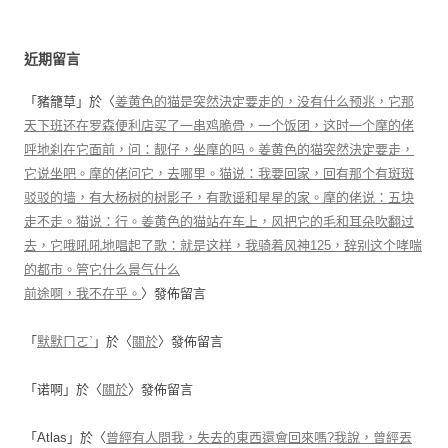
近期留言
「
豬籠草
」於〈
姜黄色的猫是突然決定要走的，没有什么预兆，它那
天下班还在罗森便利店买了一串鸡脆骨，一个饭团，这时一个摩的佬
呼地刹在它面前，问：靓仔，坐摩的吗。姜黄色的猫突然決定要走，
它说坐吧。摩的佬问它，去哪里。猫说：我要回家，回有那个有斑斑
驳驳的墙，有大杨树的树影子，有歌谣和星星的家。摩的佬说：五块
走不走。猫说：行。姜黄色的猫站在车上，风把它的毛和耳朵吹翻过
去，它哦吼吼地唱起了歌：就是这样，我骑着风神125，辞别这个哮喘
的都市。管它什么景气什么
前途啊，我不在乎。
〉發佈留言
「
默默ㄇㄛˋ
」於〈
關於
〉發佈留言
「
诺啊
」於〈
關於
〉發佈留言
「
Atlas
」於〈
曾經有人問我，失去的東西還會回來嗎?我說，曾經丟