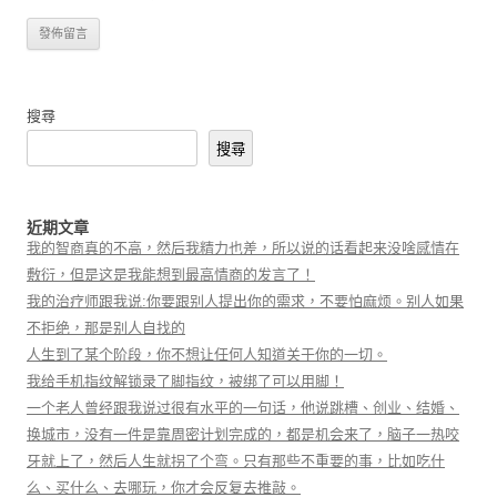
搜尋
搜尋
近期文章
我的智商真的不高，然后我精力也差，所以说的话看起来没啥感情在
敷衍，但是这是我能想到最高情商的发言了！
我的治疗师跟我说:你要跟别人提出你的需求，不要怕麻烦。别人如果
不拒绝，那是别人自找的
人生到了某个阶段，你不想让任何人知道关于你的一切。
我给手机指纹解锁录了脚指纹，被绑了可以用脚！
一个老人曾经跟我说过很有水平的一句话，他说跳槽、创业、结婚、
换城市，没有一件是靠周密计划完成的，都是机会来了，脑子一热咬
牙就上了，然后人生就拐了个弯。只有那些不重要的事，比如吃什
么、买什么、去哪玩，你才会反复去推敲。