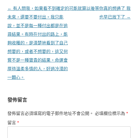
文章導覽
←
有人問我，如果看不到確定的
可能就算以後等你真的想通了 我
未來，還要不要付出。我只能
也早已放下了
→
說，並不是每一種付出都是在追
尋結果。有時在付出的路上，能
夠收穫的，是清楚地看到了自己
想要的，或者不想要的，這又何
嘗不是一種寶貴的結果。命運會
厚待溫柔多情的人，好過冷漠的
一顆心。
發佈留言
發佈留言必須填寫的電子郵件地址不會公開。
必填欄位標示為
*
留言
*