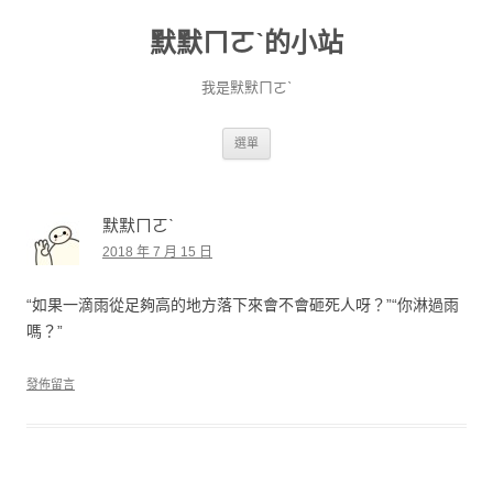
默默ㄇㄛˋ的小站
我是默默ㄇㄛˋ
跳至主要內容
選單
默默ㄇㄛˋ
2018 年 7 月 15 日
“如果一滴雨從足夠高的地方落下來會不會砸死人呀？”“你淋過雨
嗎？”
發佈留言