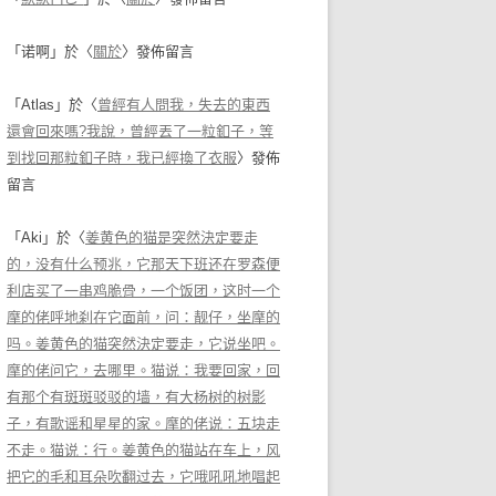
「
诺啊
」於〈
關於
〉發佈留言
「
Atlas
」於〈
曾經有人問我，失去的東西
還會回來嗎?我說，曾經丟了一粒釦子，等
到找回那粒釦子時，我已經換了衣服
〉發佈
留言
「
Aki
」於〈
姜黄色的猫是突然決定要走
的，没有什么预兆，它那天下班还在罗森便
利店买了一串鸡脆骨，一个饭团，这时一个
摩的佬呼地刹在它面前，问：靓仔，坐摩的
吗。姜黄色的猫突然決定要走，它说坐吧。
摩的佬问它，去哪里。猫说：我要回家，回
有那个有斑斑驳驳的墙，有大杨树的树影
子，有歌谣和星星的家。摩的佬说：五块走
不走。猫说：行。姜黄色的猫站在车上，风
把它的毛和耳朵吹翻过去，它哦吼吼地唱起