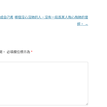
成自己希
哪個沒心沒肺的人，沒有一段爲某人掏心掏肺的曾
經。
→
開。
必填欄位標示為
*