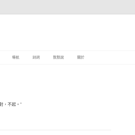
跳至主要內容
導航
詩詞
默默說
關於
港銀行
商
地銀行
對，不起。”
外銀行
付工具