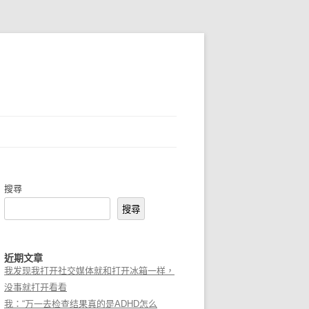
搜尋
搜尋
近期文章
我发现我打开社交媒体就和打开冰箱一样，
没事就打开看看
我：“万一去检查结果真的是ADHD怎么