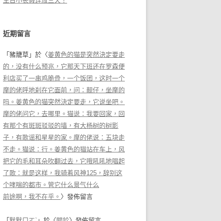
生日小长假连放三天！
近期留言
「
豬籠草
」於〈
姜黄色的猫是突然決定要走
的，没有什么预兆，它那天下班还在罗森便
利店买了一串鸡脆骨，一个饭团，这时一个
摩的佬呼地刹在它面前，问：靓仔，坐摩的
吗。姜黄色的猫突然決定要走，它说坐吧。
摩的佬问它，去哪里。猫说：我要回家，回
有那个有斑斑驳驳的墙，有大杨树的树影
子，有歌谣和星星的家。摩的佬说：五块走
不走。猫说：行。姜黄色的猫站在车上，风
把它的毛和耳朵吹翻过去，它哦吼吼地唱起
了歌：就是这样，我骑着风神125，辞别这
个哮喘的都市。管它什么景气什么
前途啊，我不在乎。
〉發佈留言
「
默默ㄇㄛˋ
」於〈
關於
〉發佈留言