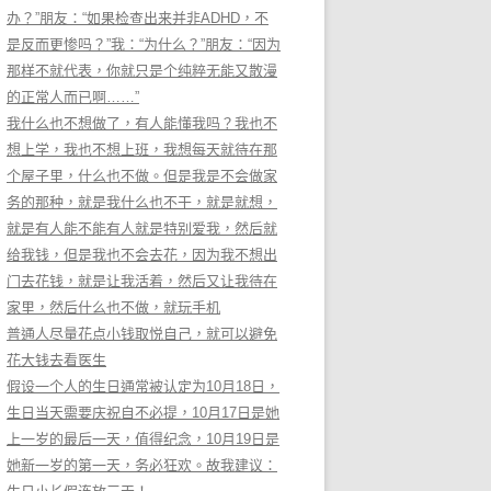
办？”朋友：“如果检查出来并非ADHD，不
是反而更惨吗？”我：“为什么？”朋友：“因为
那样不就代表，你就只是个纯粹无能又散漫
的正常人而已啊……”
我什么也不想做了，有人能懂我吗？我也不
想上学，我也不想上班，我想每天就待在那
个屋子里，什么也不做。但是我是不会做家
务的那种，就是我什么也不干，就是就想，
就是有人能不能有人就是特别爱我，然后就
给我钱，但是我也不会去花，因为我不想出
门去花钱，就是让我活着，然后又让我待在
家里，然后什么也不做，就玩手机
普通人尽量花点小钱取悦自己，就可以避免
花大钱去看医生
假设一个人的生日通常被认定为10月18日，
生日当天需要庆祝自不必提，10月17日是她
上一岁的最后一天，值得纪念，10月19日是
她新一岁的第一天，务必狂欢。故我建议：