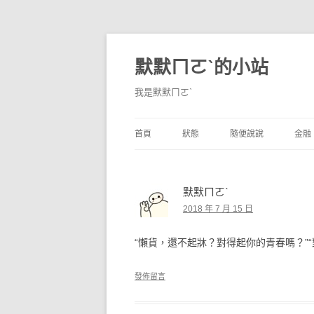
默默ㄇㄛˋ的小站
我是默默ㄇㄛˋ
首頁
狀態
隨便說說
金融
碎碎念
不算技巧
香
默默ㄇㄛˋ
獨白
券
2018 年 7 月 15 日
說說
內
“懶貨，還不起牀？對得起你的青春嗎？”“
境
發佈留言
支