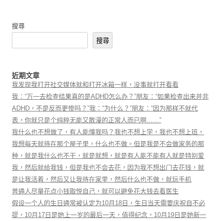
搜尋
搜尋
近期文章
我发现我打开社交媒体就和打开冰箱一样，没事就打开看看
我：“万一去检查结果真的是ADHD怎么办？”朋友：“如果检查出来并非
ADHD，不是反而更惨吗？”我：“为什么？”朋友：“因为那样不就代
表，你就只是个纯粹无能又散漫的正常人而已啊……”
我什么也不想做了，有人能懂我吗？我也不想上学，我也不想上班，
我想每天就待在那个屋子里，什么也不做。但是我是不会做家务的那
种，就是我什么也不干，就是就想，就是有人能不能有人就是特别爱
我，然后就给我钱，但是我也不会去花，因为我不想出门去花钱，就
是让我活着，然后又让我待在家里，然后什么也不做，就玩手机
普通人尽量花点小钱取悦自己，就可以避免花大钱去看医生
假设一个人的生日通常被认定为10月18日，生日当天需要庆祝自不必
提，10月17日是她上一岁的最后一天，值得纪念，10月19日是她新一