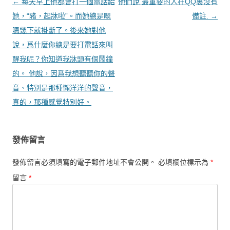
文章導覽
←
每天早上他都會打一個電話給
他們說 最重要的人在QQ裏沒有
她，“豬，起牀啦”。而她總是嗯
備註.
→
嗯幾下就掛斷了。後來她對他
說，爲什麼你總是要打電話來叫
醒我呢？你知道我牀頭有個鬧鐘
的。 他說，因爲我想聽聽你的聲
音、特別是那種懶洋洋的聲音，
真的，那種感覺特別好。
發佈留言
發佈留言必須填寫的電子郵件地址不會公開。
必填欄位標示為
*
留言
*