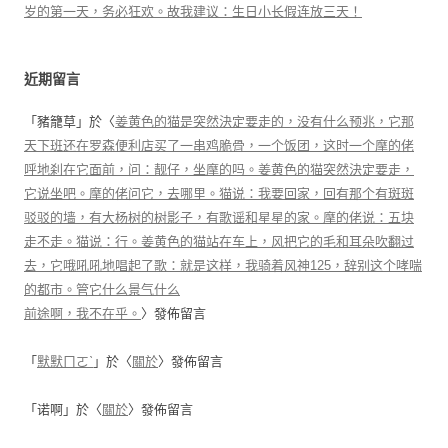
岁的第一天，务必狂欢。故我建议：生日小长假连放三天！
近期留言
「
豬籠草
」於〈
姜黄色的猫是突然決定要走的，没有什么预兆，它那
天下班还在罗森便利店买了一串鸡脆骨，一个饭团，这时一个摩的佬
呼地刹在它面前，问：靓仔，坐摩的吗。姜黄色的猫突然決定要走，
它说坐吧。摩的佬问它，去哪里。猫说：我要回家，回有那个有斑斑
驳驳的墙，有大杨树的树影子，有歌谣和星星的家。摩的佬说：五块
走不走。猫说：行。姜黄色的猫站在车上，风把它的毛和耳朵吹翻过
去，它哦吼吼地唱起了歌：就是这样，我骑着风神125，辞别这个哮喘
的都市。管它什么景气什么
前途啊，我不在乎。
〉發佈留言
「
默默ㄇㄛˋ
」於〈
關於
〉發佈留言
「
诺啊
」於〈
關於
〉發佈留言