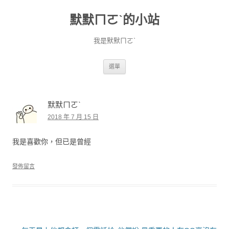
默默ㄇㄛˋ的小站
我是默默ㄇㄛˋ
跳至主要內容
選單
默默ㄇㄛˋ
2018 年 7 月 15 日
我是喜歡你，但已是曾經
發佈留言