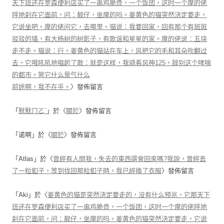
天下班还在罗森便利店买了一串鸡脆骨，一个饭团，这时一个摩的佬
呼地刹在它面前，问：靓仔，坐摩的吗。姜黄色的猫突然決定要走，
它说坐吧。摩的佬问它，去哪里。猫说：我要回家，回有那个有斑斑
驳驳的墙，有大杨树的树影子，有歌谣和星星的家。摩的佬说：五块
走不走。猫说：行。姜黄色的猫站在车上，风把它的毛和耳朵吹翻过
去，它哦吼吼地唱起了歌：就是这样，我骑着风神125，辞别这个哮喘
的都市。管它什么景气什么
前途啊，我不在乎。
〉發佈留言
「
默默ㄇㄛˋ
」於〈
關於
〉發佈留言
「
诺啊
」於〈
關於
〉發佈留言
「
Atlas
」於〈
曾經有人問我，失去的東西還會回來嗎?我說，曾經丟
了一粒釦子，等到找回那粒釦子時，我已經換了衣服
〉發佈留言
「
Aki
」於〈
姜黄色的猫是突然決定要走的，没有什么预兆，它那天下
班还在罗森便利店买了一串鸡脆骨，一个饭团，这时一个摩的佬呼地
刹在它面前，问：靓仔，坐摩的吗。姜黄色的猫突然決定要走，它说