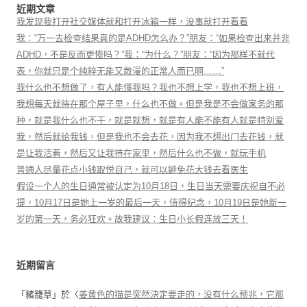
近期文章
我发现我打开社交媒体就和打开冰箱一样，没事就打开看看
我：“万一去检查结果真的是ADHD怎么办？”朋友：“如果检查出来并非
ADHD，不是反而更惨吗？”我：“为什么？”朋友：“因为那样不就代
表，你就只是个纯粹无能又散漫的正常人而已啊……”
我什么也不想做了，有人能懂我吗？我也不想上学，我也不想上班，
我想每天就待在那个屋子里，什么也不做。但是我是不会做家务的那
种，就是我什么也不干，就是就想，就是有人能不能有人就是特别爱
我，然后就给我钱，但是我也不会去花，因为我不想出门去花钱，就
是让我活着，然后又让我待在家里，然后什么也不做，就玩手机
普通人尽量花点小钱取悦自己，就可以避免花大钱去看医生
假设一个人的生日通常被认定为10月18日，生日当天需要庆祝自不必
提，10月17日是她上一岁的最后一天，值得纪念，10月19日是她新一
岁的第一天，务必狂欢。故我建议：生日小长假连放三天！
近期留言
「
豬籠草
」於〈
姜黄色的猫是突然決定要走的，没有什么预兆，它那