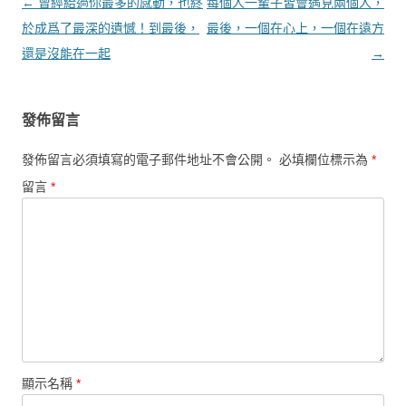
文章導覽
←
曾經給過你最多的感動，也終
每個人一輩子皆會遇見兩個人，
於成爲了最深的遺憾！到最後，
最後，一個在心上，一個在遠方
還是沒能在一起
→
發佈留言
發佈留言必須填寫的電子郵件地址不會公開。
必填欄位標示為
*
留言
*
顯示名稱
*