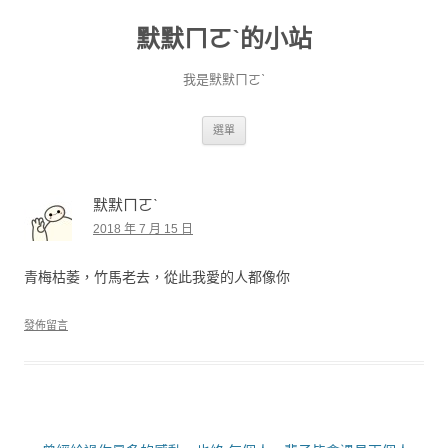
默默ㄇㄛˋ的小站
我是默默ㄇㄛˋ
跳至主要內容
選單
默默ㄇㄛˋ
2018 年 7 月 15 日
青梅枯萎，竹馬老去，從此我愛的人都像你
發佈留言