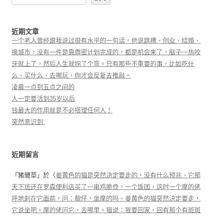
近期文章
一个老人曾经跟我说过很有水平的一句话，他说跳槽、创业、结婚、
换城市，没有一件是靠周密计划完成的，都是机会来了，脑子一热咬
牙就上了，然后人生就拐了个弯。只有那些不重要的事，比如吃什
么、买什么、去哪玩，你才会反复去推敲。
凌晨一点到五点之间的
人一定要活到35岁以后
钱最大的作用就是不必搭理任何人！
突然意识到:
近期留言
「
豬籠草
」於〈
姜黄色的猫是突然決定要走的，没有什么预兆，它那
天下班还在罗森便利店买了一串鸡脆骨，一个饭团，这时一个摩的佬
呼地刹在它面前，问：靓仔，坐摩的吗。姜黄色的猫突然決定要走，
它说坐吧。摩的佬问它，去哪里。猫说：我要回家，回有那个有斑斑