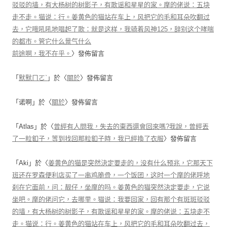
驳驳的墙，有大杨树的树影子，有歌谣和星星的家。摩的佬说：五块
走不走。猫说：行。姜黄色的猫站在车上，风把它的毛和耳朵吹翻过
去，它哦吼吼地唱起了歌：就是这样，我骑着风神125，辞别这个哮喘
的都市。管它什么景气什么
前途啊，我不在乎。
〉發佈留言
「
默默ㄇㄛˋ
」於〈
關於
〉發佈留言
「
诺啊
」於〈
關於
〉發佈留言
「
Atlas
」於〈
曾經有人問我，失去的東西還會回來嗎?我說，曾經丟
了一粒釦子，等到找回那粒釦子時，我已經換了衣服
〉發佈留言
「
Aki
」於〈
姜黄色的猫是突然決定要走的，没有什么预兆，它那天下
班还在罗森便利店买了一串鸡脆骨，一个饭团，这时一个摩的佬呼地
刹在它面前，问：靓仔，坐摩的吗。姜黄色的猫突然決定要走，它说
坐吧。摩的佬问它，去哪里。猫说：我要回家，回有那个有斑斑驳驳
的墙，有大杨树的树影子，有歌谣和星星的家。摩的佬说：五块走不
走。猫说：行。姜黄色的猫站在车上，风把它的毛和耳朵吹翻过去，