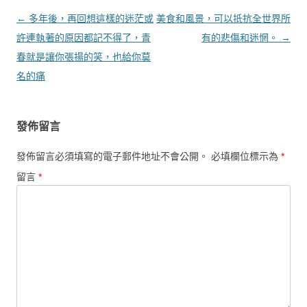
文章導覽
←
多年後，再回想這樣的迷茫或
美食和風景，可以抵抗全世界所
許連執著的原因都記不得了，青
有的悲傷和迷惘。
→
春就是讓你張揚的笑，也給你莫
名的痛
發佈留言
發佈留言必須填寫的電子郵件地址不會公開。
必填欄位標示為
*
留言
*