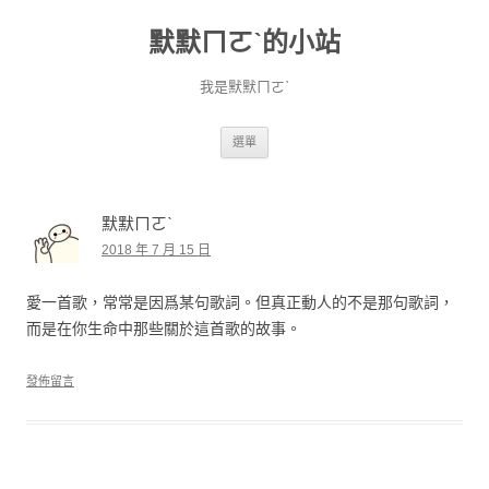
默默ㄇㄛˋ的小站
我是默默ㄇㄛˋ
跳至主要內容
選單
默默ㄇㄛˋ
2018 年 7 月 15 日
愛一首歌，常常是因爲某句歌詞。但真正動人的不是那句歌詞，
而是在你生命中那些關於這首歌的故事。
發佈留言