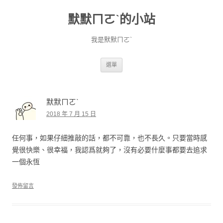
默默ㄇㄛˋ的小站
我是默默ㄇㄛˋ
跳至主要內容
選單
默默ㄇㄛˋ
2018 年 7 月 15 日
任何事，如果仔細推敲的話，都不可靠，也不長久。只要當時感
覺很快樂、很幸福，我認爲就夠了，沒有必要什麼事都要去追求
一個永恆
發佈留言