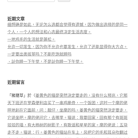
近期文章
细想确是如此，无论怎么选都会觉得有遗憾，因为做出选择的是同一
个人，一个人的想法和心态最终决定生活态度。
一地鸡毛的生活就是蓬松。
允许一切发生，因为你不允许也要发生，允许了还能显得你大方点。
一定要出类拔萃吗？不能吃饱就睡吗
、訨你睡一下午觉，不是訨你睡一下午觉。
近期留言
「
豬籠草
」於〈
姜黄色的猫是突然決定要走的，没有什么预兆，它那
天下班还在罗森便利店买了一串鸡脆骨，一个饭团，这时一个摩的佬
呼地刹在它面前，问：靓仔，坐摩的吗。姜黄色的猫突然決定要走，
它说坐吧。摩的佬问它，去哪里。猫说：我要回家，回有那个有斑斑
驳驳的墙，有大杨树的树影子，有歌谣和星星的家。摩的佬说：五块
走不走。猫说：行。姜黄色的猫站在车上，风把它的毛和耳朵吹翻过