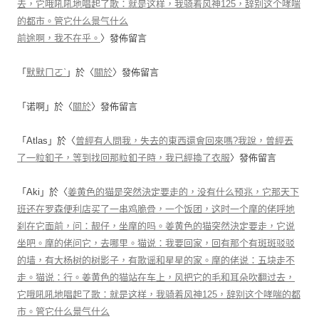
去，它哦吼吼地唱起了歌：就是这样，我骑着风神125，辞别这个哮喘
的都市。管它什么景气什么
前途啊，我不在乎。
〉發佈留言
「
默默ㄇㄛˋ
」於〈
關於
〉發佈留言
「
诺啊
」於〈
關於
〉發佈留言
「
Atlas
」於〈
曾經有人問我，失去的東西還會回來嗎?我說，曾經丟
了一粒釦子，等到找回那粒釦子時，我已經換了衣服
〉發佈留言
「
Aki
」於〈
姜黄色的猫是突然決定要走的，没有什么预兆，它那天下
班还在罗森便利店买了一串鸡脆骨，一个饭团，这时一个摩的佬呼地
刹在它面前，问：靓仔，坐摩的吗。姜黄色的猫突然決定要走，它说
坐吧。摩的佬问它，去哪里。猫说：我要回家，回有那个有斑斑驳驳
的墙，有大杨树的树影子，有歌谣和星星的家。摩的佬说：五块走不
走。猫说：行。姜黄色的猫站在车上，风把它的毛和耳朵吹翻过去，
它哦吼吼地唱起了歌：就是这样，我骑着风神125，辞别这个哮喘的都
市。管它什么景气什么