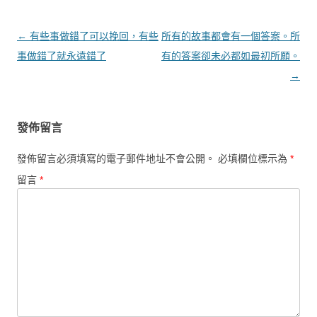
文章導覽
←
有些事做錯了可以挽回，有些
所有的故事都會有一個答案。所
事做錯了就永遠錯了
有的答案卻未必都如最初所願。
→
發佈留言
發佈留言必須填寫的電子郵件地址不會公開。
必填欄位標示為
*
留言
*