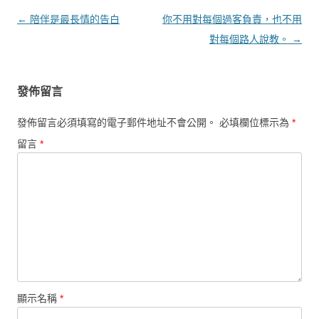
文章導覽
←
陪伴是最長情的告白
你不用對每個過客負責，也不用
對每個路人說教。
→
發佈留言
發佈留言必須填寫的電子郵件地址不會公開。
必填欄位標示為
*
留言
*
顯示名稱
*