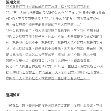
近期文章
我发现我打开社交媒体就和打开冰箱一样，没事就打开看看
我：“万一去检查结果真的是ADHD怎么办？”朋友：“如果检查出来并非
ADHD，不是反而更惨吗？”我：“为什么？”朋友：“因为那样不就代
表，你就只是个纯粹无能又散漫的正常人而已啊……”
我什么也不想做了，有人能懂我吗？我也不想上学，我也不想上班，
我想每天就待在那个屋子里，什么也不做。但是我是不会做家务的那
种，就是我什么也不干，就是就想，就是有人能不能有人就是特别爱
我，然后就给我钱，但是我也不会去花，因为我不想出门去花钱，就
是让我活着，然后又让我待在家里，然后什么也不做，就玩手机
普通人尽量花点小钱取悦自己，就可以避免花大钱去看医生
假设一个人的生日通常被认定为10月18日，生日当天需要庆祝自不必
提，10月17日是她上一岁的最后一天，值得纪念，10月19日是她新一
岁的第一天，务必狂欢。故我建议：生日小长假连放三天！
近期留言
「
豬籠草
」於〈
姜黄色的猫是突然決定要走的，没有什么预兆，它那