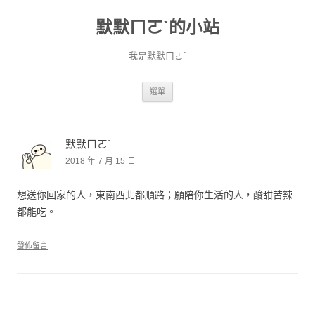
默默ㄇㄛˋ的小站
我是默默ㄇㄛˋ
跳至主要內容
選單
默默ㄇㄛˋ
2018 年 7 月 15 日
想送你回家的人，東南西北都順路；願陪你生活的人，酸甜苦辣
都能吃。
發佈留言