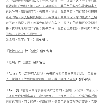
天下班还在罗森便利店买了一串鸡脆骨，一个饭团，这时一个摩的佬
呼地刹在它面前，问：靓仔，坐摩的吗。姜黄色的猫突然決定要走，
它说坐吧。摩的佬问它，去哪里。猫说：我要回家，回有那个有斑斑
驳驳的墙，有大杨树的树影子，有歌谣和星星的家。摩的佬说：五块
走不走。猫说：行。姜黄色的猫站在车上，风把它的毛和耳朵吹翻过
去，它哦吼吼地唱起了歌：就是这样，我骑着风神125，辞别这个哮喘
的都市。管它什么景气什么
前途啊，我不在乎。
〉發佈留言
「
默默ㄇㄛˋ
」於〈
關於
〉發佈留言
「
诺啊
」於〈
關於
〉發佈留言
「
Atlas
」於〈
曾經有人問我，失去的東西還會回來嗎?我說，曾經丟
了一粒釦子，等到找回那粒釦子時，我已經換了衣服
〉發佈留言
「
Aki
」於〈
姜黄色的猫是突然決定要走的，没有什么预兆，它那天下
班还在罗森便利店买了一串鸡脆骨，一个饭团，这时一个摩的佬呼地
刹在它面前，问：靓仔，坐摩的吗。姜黄色的猫突然決定要走，它说