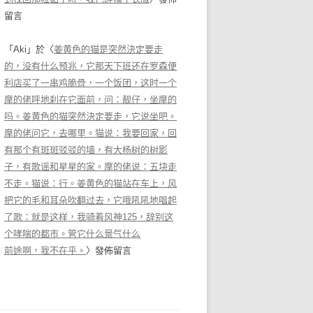
留言
「
Aki
」於〈
姜黄色的猫是突然決定要走
的，没有什么预兆，它那天下班还在罗森便
利店买了一串鸡脆骨，一个饭团，这时一个
摩的佬呼地刹在它面前，问：靓仔，坐摩的
吗。姜黄色的猫突然決定要走，它说坐吧。
摩的佬问它，去哪里。猫说：我要回家，回
有那个有斑斑驳驳的墙，有大杨树的树影
子，有歌谣和星星的家。摩的佬说：五块走
不走。猫说：行。姜黄色的猫站在车上，风
把它的毛和耳朵吹翻过去，它哦吼吼地唱起
了歌：就是这样，我骑着风神125，辞别这
个哮喘的都市。管它什么景气什么
前途啊，我不在乎。
〉發佈留言