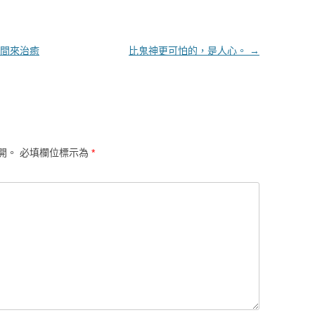
間來治癒
比鬼神更可怕的，是人心。
→
開。
必填欄位標示為
*