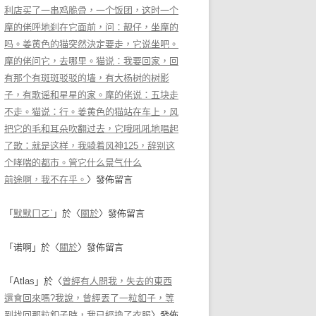
利店买了一串鸡脆骨，一个饭团，这时一个
摩的佬呼地刹在它面前，问：靓仔，坐摩的
吗。姜黄色的猫突然決定要走，它说坐吧。
摩的佬问它，去哪里。猫说：我要回家，回
有那个有斑斑驳驳的墙，有大杨树的树影
子，有歌谣和星星的家。摩的佬说：五块走
不走。猫说：行。姜黄色的猫站在车上，风
把它的毛和耳朵吹翻过去，它哦吼吼地唱起
了歌：就是这样，我骑着风神125，辞别这
个哮喘的都市。管它什么景气什么
前途啊，我不在乎。
〉發佈留言
「
默默ㄇㄛˋ
」於〈
關於
〉發佈留言
「
诺啊
」於〈
關於
〉發佈留言
「
Atlas
」於〈
曾經有人問我，失去的東西
還會回來嗎?我說，曾經丟了一粒釦子，等
到找回那粒釦子時，我已經換了衣服
〉發佈