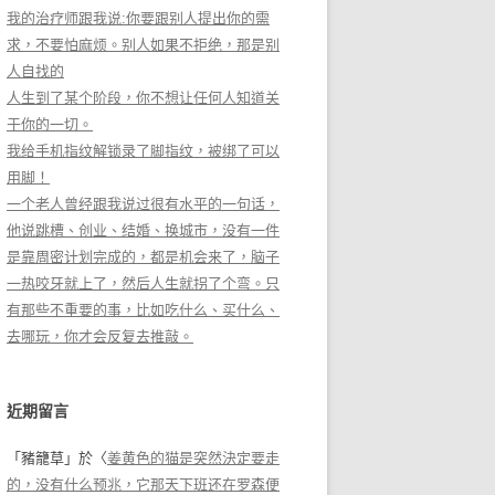
我的治疗师跟我说:你要跟别人提出你的需
求，不要怕麻烦。别人如果不拒绝，那是别
人自找的
人生到了某个阶段，你不想让任何人知道关
于你的一切。
我给手机指纹解锁录了脚指纹，被绑了可以
用脚！
一个老人曾经跟我说过很有水平的一句话，
他说跳槽、创业、结婚、换城市，没有一件
是靠周密计划完成的，都是机会来了，脑子
一热咬牙就上了，然后人生就拐了个弯。只
有那些不重要的事，比如吃什么、买什么、
去哪玩，你才会反复去推敲。
近期留言
「
豬籠草
」於〈
姜黄色的猫是突然決定要走
的，没有什么预兆，它那天下班还在罗森便