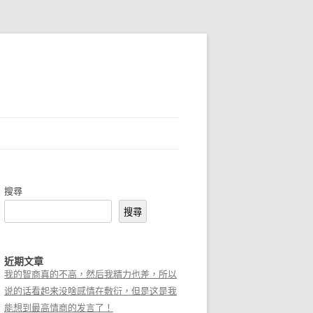
搜尋
搜尋
近期文章
我的智商真的不高，然后我精力也差，所以
说的话看起来没啥感情在敷衍，但是这是我
能想到最高情商的发言了！