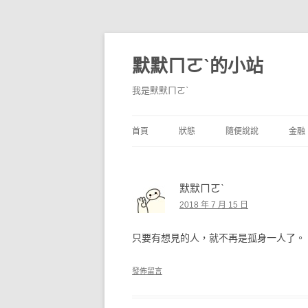
默默ㄇㄛˋ的小站
我是默默ㄇㄛˋ
首頁
狀態
隨便說說
金融
碎碎念
不算技巧
香
默默ㄇㄛˋ
獨白
券
2018 年 7 月 15 日
說說
內
只要有想見的人，就不再是孤身一人了。
境
發佈留言
支