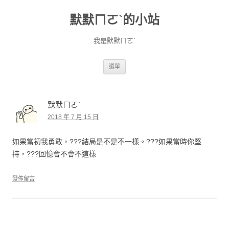
默默ㄇㄛˋ的小站
我是默默ㄇㄛˋ
跳至主要內容
選單
默默ㄇㄛˋ
2018 年 7 月 15 日
如果當初我勇敢，???結局是不是不一樣。???如果當時你堅
持，???回憶會不會不這樣
發佈留言