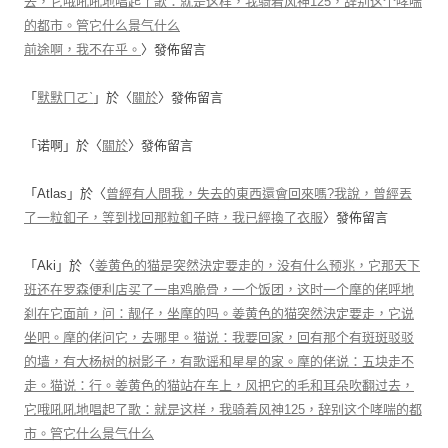
去，它哦吼吼地唱起了歌：就是这样，我骑着风神125，辞别这个哮喘
的都市。管它什么景气什么
前途啊，我不在乎。
〉發佈留言
「
默默ㄇㄛˋ
」於〈
關於
〉發佈留言
「
诺啊
」於〈
關於
〉發佈留言
「
Atlas
」於〈
曾經有人問我，失去的東西還會回來嗎?我說，曾經丟
了一粒釦子，等到找回那粒釦子時，我已經換了衣服
〉發佈留言
「
Aki
」於〈
姜黄色的猫是突然決定要走的，没有什么预兆，它那天下
班还在罗森便利店买了一串鸡脆骨，一个饭团，这时一个摩的佬呼地
刹在它面前，问：靓仔，坐摩的吗。姜黄色的猫突然決定要走，它说
坐吧。摩的佬问它，去哪里。猫说：我要回家，回有那个有斑斑驳驳
的墙，有大杨树的树影子，有歌谣和星星的家。摩的佬说：五块走不
走。猫说：行。姜黄色的猫站在车上，风把它的毛和耳朵吹翻过去，
它哦吼吼地唱起了歌：就是这样，我骑着风神125，辞别这个哮喘的都
市。管它什么景气什么