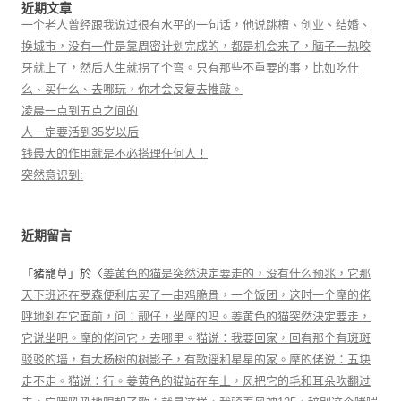
近期文章
一个老人曾经跟我说过很有水平的一句话，他说跳槽、创业、结婚、
换城市，没有一件是靠周密计划完成的，都是机会来了，脑子一热咬
牙就上了，然后人生就拐了个弯。只有那些不重要的事，比如吃什
么、买什么、去哪玩，你才会反复去推敲。
凌晨一点到五点之间的
人一定要活到35岁以后
钱最大的作用就是不必搭理任何人！
突然意识到:
近期留言
「
豬籠草
」於〈
姜黄色的猫是突然決定要走的，没有什么预兆，它那
天下班还在罗森便利店买了一串鸡脆骨，一个饭团，这时一个摩的佬
呼地刹在它面前，问：靓仔，坐摩的吗。姜黄色的猫突然決定要走，
它说坐吧。摩的佬问它，去哪里。猫说：我要回家，回有那个有斑斑
驳驳的墙，有大杨树的树影子，有歌谣和星星的家。摩的佬说：五块
走不走。猫说：行。姜黄色的猫站在车上，风把它的毛和耳朵吹翻过