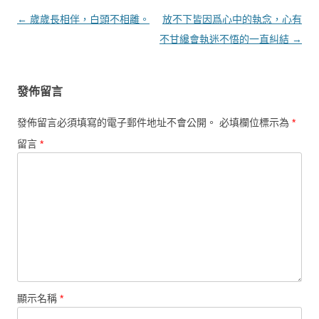
文章導覽
←
歲歲長相伴，白頭不相離。
放不下皆因爲心中的執念，心有
不甘纔會執迷不悟的一直糾結
→
發佈留言
發佈留言必須填寫的電子郵件地址不會公開。
必填欄位標示為
*
留言
*
顯示名稱
*