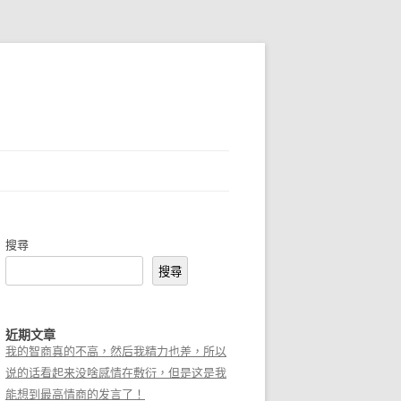
搜尋
搜尋
近期文章
我的智商真的不高，然后我精力也差，所以
说的话看起来没啥感情在敷衍，但是这是我
能想到最高情商的发言了！