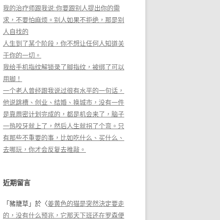
我的治疗师跟我说:你要跟别人提出你的需
求，不要怕麻烦。别人如果不拒绝，那是别
人自找的
人生到了某个阶段，你不想让任何人知道关
于你的一切。
我给手机指纹解锁录了脚指纹，被绑了可以
用脚！
一个老人曾经跟我说过很有水平的一句话，
他说跳槽、创业、结婚、换城市，没有一件
是靠周密计划完成的，都是机会来了，脑子
一热咬牙就上了，然后人生就拐了个弯。只
有那些不重要的事，比如吃什么、买什么、
去哪玩，你才会反复去推敲。
近期留言
「
豬籠草
」於〈
姜黄色的猫是突然決定要走
的，没有什么预兆，它那天下班还在罗森便