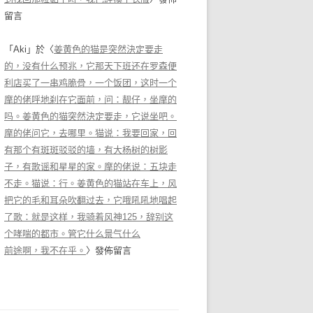
留言
「
Aki
」於〈
姜黄色的猫是突然決定要走
的，没有什么预兆，它那天下班还在罗森便
利店买了一串鸡脆骨，一个饭团，这时一个
摩的佬呼地刹在它面前，问：靓仔，坐摩的
吗。姜黄色的猫突然決定要走，它说坐吧。
摩的佬问它，去哪里。猫说：我要回家，回
有那个有斑斑驳驳的墙，有大杨树的树影
子，有歌谣和星星的家。摩的佬说：五块走
不走。猫说：行。姜黄色的猫站在车上，风
把它的毛和耳朵吹翻过去，它哦吼吼地唱起
了歌：就是这样，我骑着风神125，辞别这
个哮喘的都市。管它什么景气什么
前途啊，我不在乎。
〉發佈留言