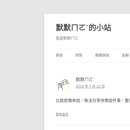
默默ㄇㄛˋ的小站
我是默默ㄇㄛˋ
首頁
狀態
隨便說說
金融
碎碎念
不算技巧
香
默默ㄇㄛˋ
獨白
券
2018 年 7 月 15 日
說說
內
比起悲傷來說，無法分享快樂這件事，要
境
發佈留言
支