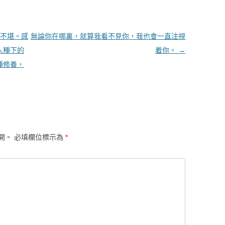
不堪。感
無論你在哪裏，就算我看不見你，我也會一直注視
人種下的
着你。
→
種修養，
開。
必填欄位標示為
*