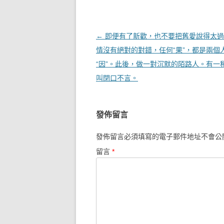
文章導覽
←
即便有了新歡，也不要把舊愛說得太過
情沒有絕對的對錯，任何“果”，都是兩個
“因”。此後，做一對沉默的陌路人。有一
叫閉口不言。
發佈留言
發佈留言必須填寫的電子郵件地址不會公
留言
*