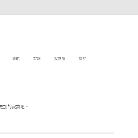
跳至主要內容
導航
詩詞
默默說
關於
港銀行
商
地銀行
更加的寂寞吧。
外銀行
付工具