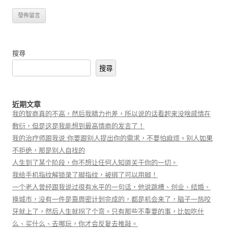
搜尋
搜尋
近期文章
我的智商真的不高，然后我精力也差，所以说的话看起来没啥感情在
敷衍，但是这是我能想到最高情商的发言了！
我的治疗师跟我说:你要跟别人提出你的需求，不要怕麻烦。别人如果
不拒绝，那是别人自找的
人生到了某个阶段，你不想让任何人知道关于你的一切。
我给手机指纹解锁录了脚指纹，被绑了可以用脚！
一个老人曾经跟我说过很有水平的一句话，他说跳槽、创业、结婚、
换城市，没有一件是靠周密计划完成的，都是机会来了，脑子一热咬
牙就上了，然后人生就拐了个弯。只有那些不重要的事，比如吃什
么、买什么、去哪玩，你才会反复去推敲。