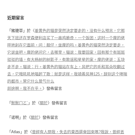
近期留言
「
豬籠草
」於〈
姜黄色的猫是突然決定要走的，没有什么预兆，它那
天下班还在罗森便利店买了一串鸡脆骨，一个饭团，这时一个摩的佬
呼地刹在它面前，问：靓仔，坐摩的吗。姜黄色的猫突然決定要走，
它说坐吧。摩的佬问它，去哪里。猫说：我要回家，回有那个有斑斑
驳驳的墙，有大杨树的树影子，有歌谣和星星的家。摩的佬说：五块
走不走。猫说：行。姜黄色的猫站在车上，风把它的毛和耳朵吹翻过
去，它哦吼吼地唱起了歌：就是这样，我骑着风神125，辞别这个哮喘
的都市。管它什么景气什么
前途啊，我不在乎。
〉發佈留言
「
默默ㄇㄛˋ
」於〈
關於
〉發佈留言
「
诺啊
」於〈
關於
〉發佈留言
「
Atlas
」於〈
曾經有人問我，失去的東西還會回來嗎?我說，曾經丟