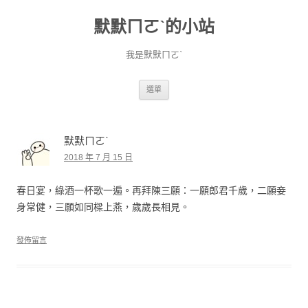
默默ㄇㄛˋ的小站
我是默默ㄇㄛˋ
跳至主要內容
選單
默默ㄇㄛˋ
2018 年 7 月 15 日
春日宴，綠酒一杯歌一遍。再拜陳三願：一願郎君千歲，二願妾
身常健，三願如同樑上燕，歲歲長相見。
發佈留言