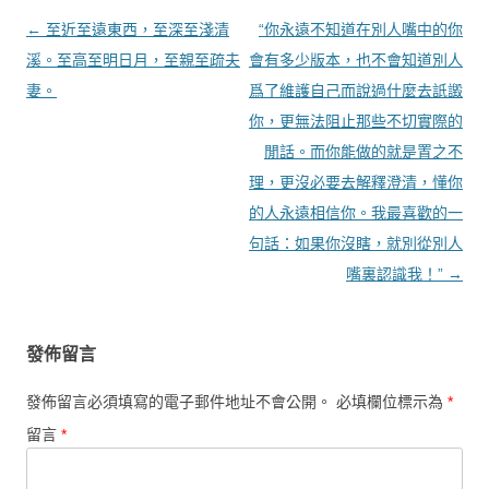
文章導覽
←
至近至遠東西，至深至淺清
“你永遠不知道在別人嘴中的你
溪。至高至明日月，至親至疏夫
會有多少版本，也不會知道別人
妻。
爲了維護自己而說過什麼去詆譭
你，更無法阻止那些不切實際的
閒話。而你能做的就是置之不
理，更沒必要去解釋澄清，懂你
的人永遠相信你。我最喜歡的一
句話：如果你沒瞎，就別從別人
嘴裏認識我！”
→
發佈留言
發佈留言必須填寫的電子郵件地址不會公開。
必填欄位標示為
*
留言
*